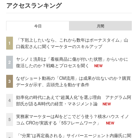
アクセスランキング
今日
月間
「下剋上したいなら、これから数年はボーナスタイム」山
1
口義宏さんに聞くマーケターのスキルアップ
ヤシノミ洗剤は「看板商品に傷が付いた状態」からいかに
2
復活したのか？戦略とプロセスを聞く
NEW
なぜショート動画の「CM流用」は成果が出ないのか？購買
3
データが示す、店頭売上を動かす条件
効率化の時代にあえて“超属人化”を選ぶ理由 アナグラム阿
4
部氏が語るAI時代の経営・マネジメント論
NEW
実務家マーケターはAIをどこでどう使う？積水ハウス イノ
5
コム CROが実践する「5Sフレームワーク」
NEW
「“分業”は再定義される」サイバーエージェント内藤氏に聞