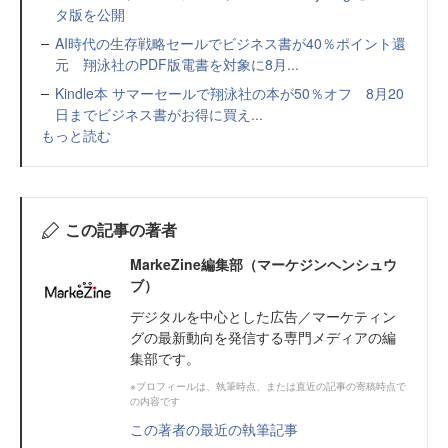
タ版を公開
AI時代の生存戦略セールでビジネス書が40％ポイント還
元 翔泳社のPDF版電書を対象に8月...
Kindle本 サマーセールで翔泳社の本が50％オフ 8月20
日までビジネス書がお得に買え...
もっと読む
この記事の著者
MarkeZine編集部（マーケジンヘンシュウ
ブ）
デジタルを中心とした広告／マーケティン
グの最新動向を発信する専門メディアの編
集部です。
※プロフィールは、執筆時点、または直近の記事の寄稿時点で
の内容です
この著者の最近の執筆記事