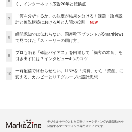
6
く、インターネット広告20年と転換点
「何を分析するか」の決定が結果を分ける！課題・論点設
7
計と仮説構築におけるAIと人間の役割
NEW
瞬間認知では伝わらない。国産靴下ブランドがSmartNews
8
で見つけた「ストーリーの届け方」
プロも陥る「確証バイアス」を回避して「顧客の本音」を
9
引き出すには？インタビュー4つのコツ
一斉配信で終わらせない。LINEを「消費」から「資産」に
10
変える、カルビーとＵＴグループの設計思想
デジタルを中心とした広告／マーケティングの最新動向を
発信するマーケティング専門メディアです。