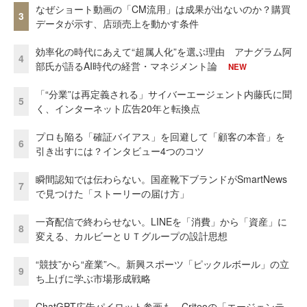
なぜショート動画の「CM流用」は成果が出ないのか？購買
3
データが示す、店頭売上を動かす条件
効率化の時代にあえて“超属人化”を選ぶ理由 アナグラム阿
4
部氏が語るAI時代の経営・マネジメント論
NEW
「“分業”は再定義される」サイバーエージェント内藤氏に聞
5
く、インターネット広告20年と転換点
プロも陥る「確証バイアス」を回避して「顧客の本音」を
6
引き出すには？インタビュー4つのコツ
瞬間認知では伝わらない。国産靴下ブランドがSmartNews
7
で見つけた「ストーリーの届け方」
一斉配信で終わらせない。LINEを「消費」から「資産」に
8
変える、カルビーとＵＴグループの設計思想
“競技”から“産業”へ。新興スポーツ「ピックルボール」の立
9
ち上げに学ぶ市場形成戦略
ChatGPT広告パイロット参画も Criteoの「エージェンテ