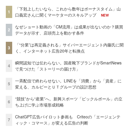
「下剋上したいなら、これから数年はボーナスタイム」山
1
口義宏さんに聞くマーケターのスキルアップ
NEW
なぜショート動画の「CM流用」は成果が出ないのか？購買
2
データが示す、店頭売上を動かす条件
「“分業”は再定義される」サイバーエージェント内藤氏に聞
3
く、インターネット広告20年と転換点
瞬間認知では伝わらない。国産靴下ブランドがSmartNews
4
で見つけた「ストーリーの届け方」
一斉配信で終わらせない。LINEを「消費」から「資産」に
5
変える、カルビーとＵＴグループの設計思想
“競技”から“産業”へ。新興スポーツ「ピックルボール」の立
6
ち上げに学ぶ市場形成戦略
ChatGPT広告パイロット参画も Criteoの「エージェンテ
7
ィック・コマース」が変える広告の判断