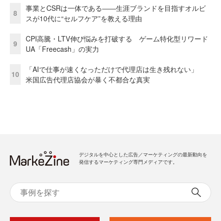
事業とCSRは一体である――生涯ブランドを目指すオルビ
8
スが10代に“セルフケア”を教える理由
CPI高騰・LTV伸び悩みを打破する ゲーム特化型リワード
9
UA「Freecash」の実力
「AIで仕事が速くなっただけで代理店は生き残れない」
10
米国広告代理店協会が暴く不都合な真実
デジタルを中心とした広告／マーケティングの最新動向を
発信するマーケティング専門メディアです。