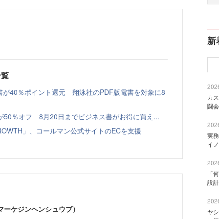
新
一覧
2026
書が40％ポイント還元 翔泳社のPDF版電書を対象に8
カス
闘会
本が50％オフ 8月20日までビジネス書がお得に買え...
2026
GROWTH」、コールマン公式サイトのECを支援
実務
イノ
2026
「何
設計
2026
部（マーケジンヘンシュウブ）
ヤシ