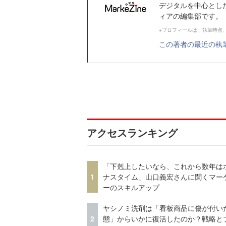
デジタルを中心とし
ィアの編集部です。
※プロフィールは、執筆時点
この著者の最近の執
アクセスランキング
「下剋上したいなら、これから数年は
1
ナスタイム」山口義宏さんに聞くマー
ーのスキルアップ
ヤシノミ洗剤は「看板商品に傷が付い
2
態」からいかに復活したのか？戦略と