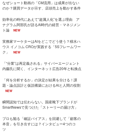
なぜショート動画の「CM流用」は成果が出ない
のか？購買データが示す、店頭売上を動かす条件
効率化の時代にあえて“超属人化”を選ぶ理由 ア
ナグラム阿部氏が語るAI時代の経営・マネジメン
ト論
NEW
実務家マーケターはAIをどこでどう使う？積水ハ
ウス イノコム CROが実践する「5Sフレームワー
ク」
NEW
「“分業”は再定義される」サイバーエージェント
内藤氏に聞く、インターネット広告20年と転換点
「何を分析するか」の決定が結果を分ける！課
題・論点設計と仮説構築におけるAIと人間の役割
NEW
瞬間認知では伝わらない。国産靴下ブランドが
SmartNewsで見つけた「ストーリーの届け方」
プロも陥る「確証バイアス」を回避して「顧客の
本音」を引き出すには？インタビュー4つのコ
ツ