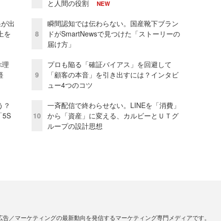
と人間の役割
NEW
果が出
瞬間認知では伝わらない。国産靴下ブラン
上を
8
ドがSmartNewsで見つけた「ストーリーの
届け方」
ぶ理
プロも陥る「確証バイアス」を回避して
経
9
「顧客の本音」を引き出すには？インタビ
ュー4つのコツ
う？
一斉配信で終わらせない。LINEを「消費」
5S
10
から「資産」に変える、カルビーとＵＴグ
ループの設計思想
広告／マーケティングの最新動向を発信するマーケティング専門メディアです。