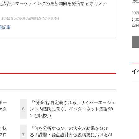
に復
た広告／マーケティングの最新動向を発信する専門メデ
2026
、または直近の記事の寄稿時点での内容です
効率
ム阿
筆記事
イ
ボー
「“分業”は再定義される」サイバーエージェ
ケタ
6
ント内藤氏に聞く、インターネット広告20
年と転換点
た状
「何を分析するか」の決定が結果を分け
プロ
7
る！課題・論点設計と仮説構築におけるAI