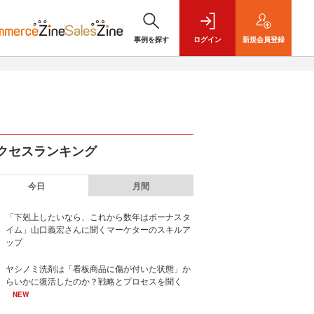
事例を探す
ログイン
新規
会員登録
クセスランキング
今日
月間
「下剋上したいなら、これから数年はボーナスタ
イム」山口義宏さんに聞くマーケターのスキルア
ップ
ヤシノミ洗剤は「看板商品に傷が付いた状態」か
らいかに復活したのか？戦略とプロセスを聞く
NEW