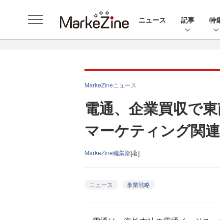
ニュース
記事
特
MarkeZineニュース
電通、企業買収で東
マーケティング関連
MarkeZine編集部
[著]
ニュース
事業戦略