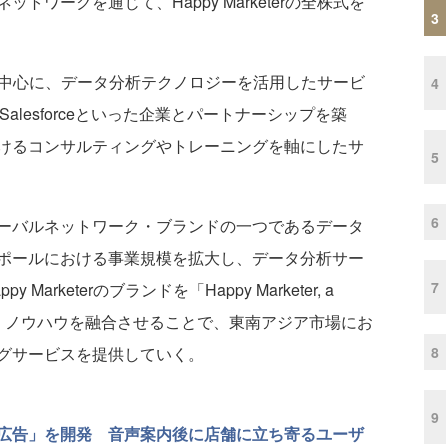
ワークを通じて、Happy Marketerの全株式を
3
ポールを中心に、データ分析テクノロジーを活用したサービ
4
、Salesforceといった企業とパートナーシップを築
けるコンサルティングやトレーニングを軸にしたサ
5
6
ーバルネットワーク・ブランドの一つであるデータ
ンガポールにおける事業規模を拡大し、データ分析サー
7
rketerのブランドを「Happy Marketer, a
し、知見・ノウハウを融合させることで、東南アジア市場にお
8
グサービスを提供していく。
9
広告」を開発 音声案内後に店舗に立ち寄るユーザ