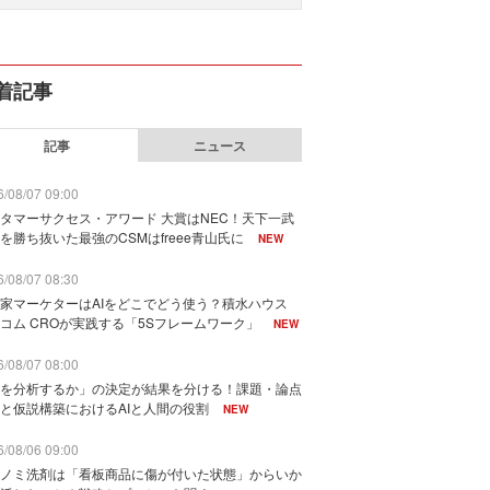
着記事
記事
ニュース
/08/07 09:00
タマーサクセス・アワード 大賞はNEC！天下一武
を勝ち抜いた最強のCSMはfreee青山氏に
NEW
/08/07 08:30
家マーケターはAIをどこでどう使う？積水ハウス
コム CROが実践する「5Sフレームワーク」
NEW
/08/07 08:00
を分析するか」の決定が結果を分ける！課題・論点
と仮説構築におけるAIと人間の役割
NEW
/08/06 09:00
ノミ洗剤は「看板商品に傷が付いた状態」からいか