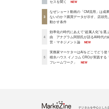
セスを聞く
NEW
なぜショート動画の「CM流用」は成
3
ないのか？購買データが示す、店頭売
動かす条件
効率化の時代にあえて“超属人化”を選
4
由 アナグラム阿部氏が語るAI時代の
営・マネジメント論
NEW
実務家マーケターはAIをどこでどう使
5
積水ハウス イノコム CROが実践する「
フレームワーク」
NEW
デジタルを中心とした