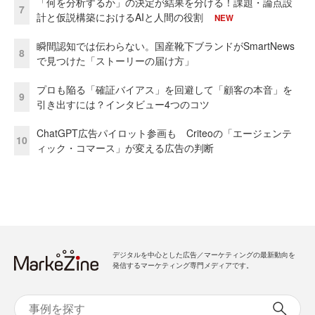
「何を分析するか」の決定が結果を分ける！課題・論点設
7
計と仮説構築におけるAIと人間の役割
NEW
瞬間認知では伝わらない。国産靴下ブランドがSmartNews
8
で見つけた「ストーリーの届け方」
プロも陥る「確証バイアス」を回避して「顧客の本音」を
9
引き出すには？インタビュー4つのコツ
ChatGPT広告パイロット参画も Criteoの「エージェンテ
10
ィック・コマース」が変える広告の判断
デジタルを中心とした広告／マーケティングの最新動向を
発信するマーケティング専門メディアです。