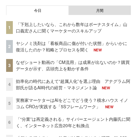
今日
月間
「下剋上したいなら、これから数年はボーナスタイム」山
1
口義宏さんに聞くマーケターのスキルアップ
ヤシノミ洗剤は「看板商品に傷が付いた状態」からいかに
2
復活したのか？戦略とプロセスを聞く
NEW
なぜショート動画の「CM流用」は成果が出ないのか？購買
3
データが示す、店頭売上を動かす条件
効率化の時代にあえて“超属人化”を選ぶ理由 アナグラム阿
4
部氏が語るAI時代の経営・マネジメント論
NEW
実務家マーケターはAIをどこでどう使う？積水ハウス イノ
5
コム CROが実践する「5Sフレームワーク」
NEW
「“分業”は再定義される」サイバーエージェント内藤氏に聞
6
く、インターネット広告20年と転換点