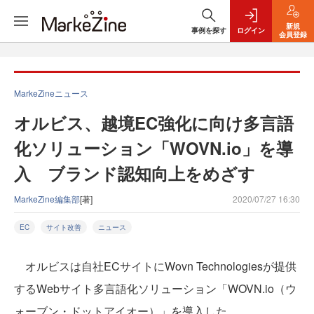
新規
事例を探す
ログイン
会員登録
MarkeZineニュース
オルビス、越境EC強化に向け多言語
化ソリューション「WOVN.io」を導
入 ブランド認知向上をめざす
MarkeZine編集部
[著]
2020/07/27 16:30
EC
サイト改善
ニュース
オルビスは自社ECサイトにWovn Technologiesが提供
するWebサイト多言語化ソリューション「WOVN.io（ウ
ォーブン・ドットアイオー）」を導入した。