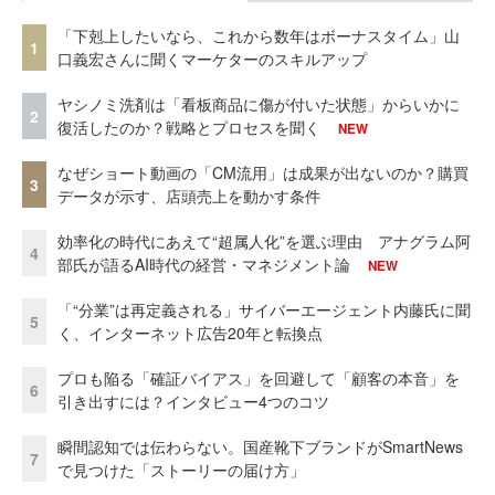
「下剋上したいなら、これから数年はボーナスタイム」山
1
口義宏さんに聞くマーケターのスキルアップ
ヤシノミ洗剤は「看板商品に傷が付いた状態」からいかに
2
復活したのか？戦略とプロセスを聞く
NEW
なぜショート動画の「CM流用」は成果が出ないのか？購買
3
データが示す、店頭売上を動かす条件
効率化の時代にあえて“超属人化”を選ぶ理由 アナグラム阿
4
部氏が語るAI時代の経営・マネジメント論
NEW
「“分業”は再定義される」サイバーエージェント内藤氏に聞
5
く、インターネット広告20年と転換点
プロも陥る「確証バイアス」を回避して「顧客の本音」を
6
引き出すには？インタビュー4つのコツ
瞬間認知では伝わらない。国産靴下ブランドがSmartNews
7
で見つけた「ストーリーの届け方」