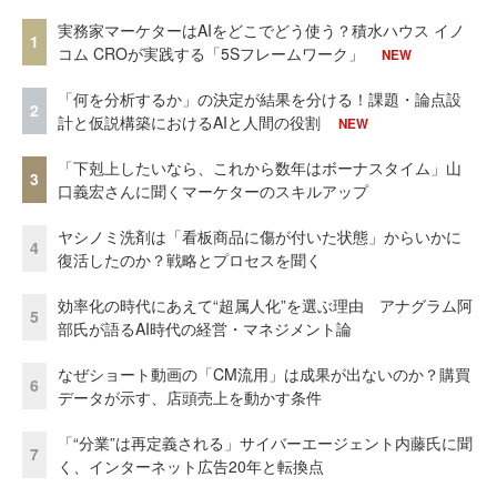
実務家マーケターはAIをどこでどう使う？積水ハウス イノ
1
コム CROが実践する「5Sフレームワーク」
NEW
「何を分析するか」の決定が結果を分ける！課題・論点設
2
計と仮説構築におけるAIと人間の役割
NEW
「下剋上したいなら、これから数年はボーナスタイム」山
3
口義宏さんに聞くマーケターのスキルアップ
ヤシノミ洗剤は「看板商品に傷が付いた状態」からいかに
4
復活したのか？戦略とプロセスを聞く
効率化の時代にあえて“超属人化”を選ぶ理由 アナグラム阿
5
部氏が語るAI時代の経営・マネジメント論
なぜショート動画の「CM流用」は成果が出ないのか？購買
6
データが示す、店頭売上を動かす条件
「“分業”は再定義される」サイバーエージェント内藤氏に聞
7
く、インターネット広告20年と転換点