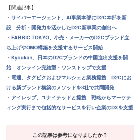
【関連記事】
・
サイバーエージェント、AI事業本部にD2C本部を新
設 分析・開発力を活かしたD2C新事業の創出へ
・
FABRIC TOKYO、小売・メーカーのD2Cブランド立
ち上げやOMO構築を支援するサービス開始
・
Kyoukan、日本のD2Cブランドの中国進出支援を開
始 オンライン完結型・ワンストップで支援
・
電通、タグピクおよびマルシェと業務提携 D2Cにお
ける新ブランド構築のメソッドを3社で共同開発
・
アイレップ、ユナイテッドと提携 戦略からマーケテ
ィング実行まで包括的なサービスを行い企業のDXを支援
この記事は参考になりましたか？