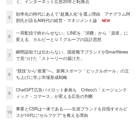
く、インターネット広告20年と転換点
効率化の時代にあえて“超属人化”を選ぶ理由 アナグラム阿
5
部氏が語るAI時代の経営・マネジメント論
NEW
一斉配信で終わらせない。LINEを「消費」から「資産」に
6
変える、カルビーとＵＴグループの設計思想
瞬間認知では伝わらない。国産靴下ブランドがSmartNews
7
で見つけた「ストーリーの届け方」
“競技”から“産業”へ。新興スポーツ「ピックルボール」の立
8
ち上げに学ぶ市場形成戦略
ChatGPT広告パイロット参画も Criteoの「エージェンテ
9
ィック・コマース」が変える広告の判断
事業とCSRは一体である――生涯ブランドを目指すオルビ
10
スが10代に“セルフケア”を教える理由