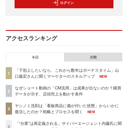
ログイン
アクセスランキング
今日
月間
「下剋上したいなら、これから数年はボーナスタイム」山
1
口義宏さんに聞くマーケターのスキルアップ
NEW
なぜショート動画の「CM流用」は成果が出ないのか？購買
2
データが示す、店頭売上を動かす条件
ヤシノミ洗剤は「看板商品に傷が付いた状態」からいかに
3
復活したのか？戦略とプロセスを聞く
NEW
「“分業”は再定義される」サイバーエージェント内藤氏に聞
4