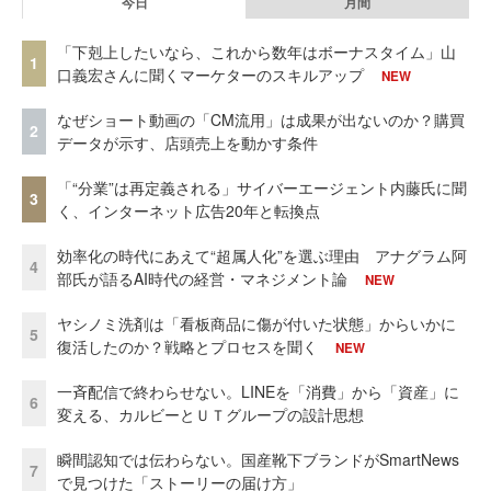
今日
月間
「下剋上したいなら、これから数年はボーナスタイム」山
1
口義宏さんに聞くマーケターのスキルアップ
NEW
なぜショート動画の「CM流用」は成果が出ないのか？購買
2
データが示す、店頭売上を動かす条件
「“分業”は再定義される」サイバーエージェント内藤氏に聞
3
く、インターネット広告20年と転換点
効率化の時代にあえて“超属人化”を選ぶ理由 アナグラム阿
4
部氏が語るAI時代の経営・マネジメント論
NEW
ヤシノミ洗剤は「看板商品に傷が付いた状態」からいかに
5
復活したのか？戦略とプロセスを聞く
NEW
一斉配信で終わらせない。LINEを「消費」から「資産」に
6
変える、カルビーとＵＴグループの設計思想
瞬間認知では伝わらない。国産靴下ブランドがSmartNews
7
で見つけた「ストーリーの届け方」