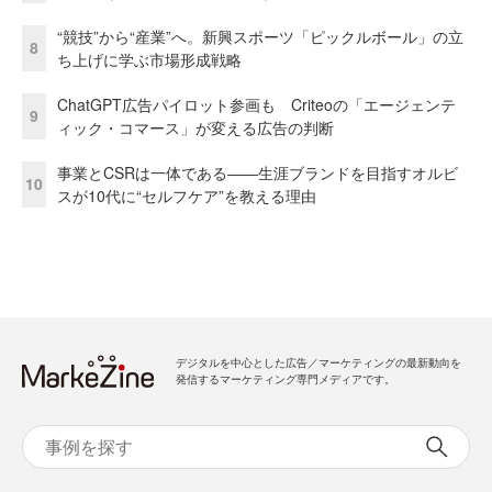
“競技”から“産業”へ。新興スポーツ「ピックルボール」の立
8
ち上げに学ぶ市場形成戦略
ChatGPT広告パイロット参画も Criteoの「エージェンテ
9
ィック・コマース」が変える広告の判断
事業とCSRは一体である――生涯ブランドを目指すオルビ
10
スが10代に“セルフケア”を教える理由
デジタルを中心とした広告／マーケティングの最新動向を
発信するマーケティング専門メディアです。