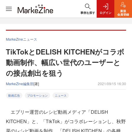
新規
事例を探す
ログイン
会員登録
MarkeZineニュース
TikTokとDELISH KITCHENがコラボ
動画制作、幅広い世代のユーザーと
の接点創出を狙う
MarkeZine編集部
[著]
2021/09/15 16:30
動画広告
プロモーション
ニュース
エブリー運営のレシピ動画メディア「DELISH
KITCHEN」と、「TikTok」がコラボレーションし、秋野
菜のレシピ動画を制作。「DELISH KITCHEN」の各種