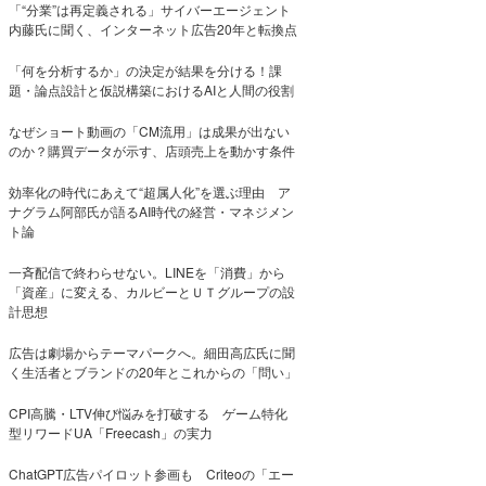
「“分業”は再定義される」サイバーエージェント
内藤氏に聞く、インターネット広告20年と転換点
「何を分析するか」の決定が結果を分ける！課
題・論点設計と仮説構築におけるAIと人間の役割
なぜショート動画の「CM流用」は成果が出ない
のか？購買データが示す、店頭売上を動かす条件
効率化の時代にあえて“超属人化”を選ぶ理由 ア
ナグラム阿部氏が語るAI時代の経営・マネジメン
ト論
一斉配信で終わらせない。LINEを「消費」から
「資産」に変える、カルビーとＵＴグループの設
計思想
広告は劇場からテーマパークへ。細田高広氏に聞
く生活者とブランドの20年とこれからの「問い」
CPI高騰・LTV伸び悩みを打破する ゲーム特化
型リワードUA「Freecash」の実力
ChatGPT広告パイロット参画も Criteoの「エー