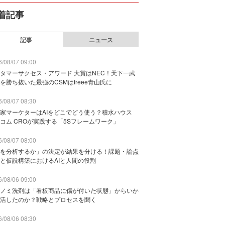
着記事
記事
ニュース
/08/07 09:00
タマーサクセス・アワード 大賞はNEC！天下一武
を勝ち抜いた最強のCSMはfreee青山氏に
/08/07 08:30
家マーケターはAIをどこでどう使う？積水ハウス
コム CROが実践する「5Sフレームワーク」
/08/07 08:00
を分析するか」の決定が結果を分ける！課題・論点
と仮説構築におけるAIと人間の役割
/08/06 09:00
ノミ洗剤は「看板商品に傷が付いた状態」からいか
活したのか？戦略とプロセスを聞く
/08/06 08:30