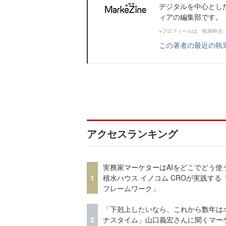
デジタルを中心とし
ィアの編集部です。
※プロフィールは、執筆時点
この著者の最近の執
アクセスランキング
実務家マーケターはAIをどこでどう使
1
積水ハウス イノコム CROが実践する「
フレームワーク」
「下剋上したいなら、これから数年は
2
ナスタイム」山口義宏さんに聞くマー