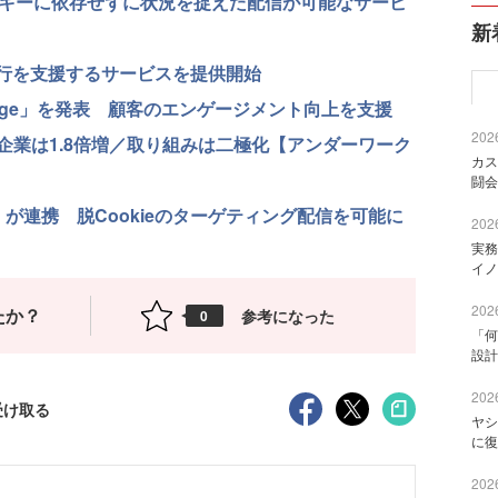
ッキーに依存せずに状況を捉えた配信が可能なサービ
新
4への移行を支援するサービスを提供開始
ngage」を発表 顧客のエンゲージメント向上を支援
2026
企業は1.8倍増／取り組みは二極化【アンダーワーク
カス
闘会
r ID」が連携 脱Cookieのターゲティング配信を可能に
2026
実務
イノ
2026
たか？
参考になった
0
「何
設計
2026
受け取る
ヤシ
に復
2026