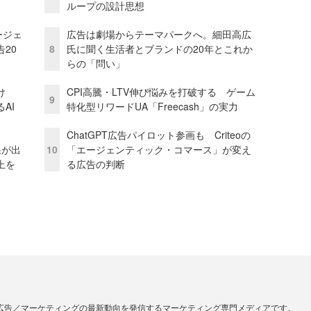
ループの設計思想
ージェ
広告は劇場からテーマパークへ。細田高広
20
8
氏に聞く生活者とブランドの20年とこれか
らの「問い」
け
CPI高騰・LTV伸び悩みを打破する ゲーム
9
AI
特化型リワードUA「Freecash」の実力
ChatGPT広告パイロット参画も Criteoの
果が出
10
「エージェンティック・コマース」が変え
上を
る広告の判断
広告／マーケティングの最新動向を発信するマーケティング専門メディアです。