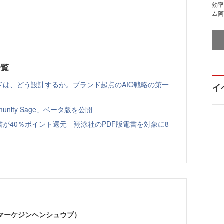
効率
ム阿
一覧
ドは、どう設計するか。ブランド起点のAIO戦略の第一
イ
nity Sage」ベータ版を公開
書が40％ポイント還元 翔泳社のPDF版電書を対象に8
部（マーケジンヘンシュウブ）