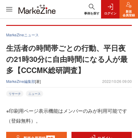
新規
事例を探す
ログイン
会員登録
MarkeZineニュース
生活者の時間帯ごとの行動、平日夜
の21時30分に自由時間になる人が最
多【CCCMK総研調査】
MarkeZine編集部
[著]
2022/10/26 09:00
リサーチ
ニュース
※印刷用ページ表示機能はメンバーのみが利用可能です
（登録無料）。
無料