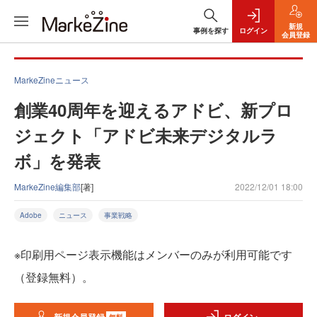
新規
事例を探す
ログイン
会員登録
MarkeZineニュース
創業40周年を迎えるアドビ、新プロ
ジェクト「アドビ未来デジタルラ
ボ」を発表
MarkeZine編集部
[著]
2022/12/01 18:00
Adobe
ニュース
事業戦略
※印刷用ページ表示機能はメンバーのみが利用可能です
（登録無料）。
無料