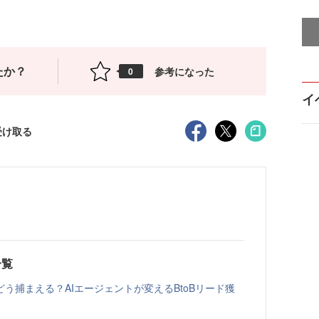
たか？
参考になった
0
イ
受け取る
一覧
う捕まえる？AIエージェントが変えるBtoBリード獲