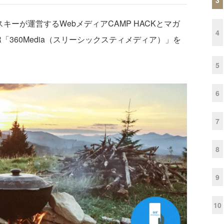
スキーが運営するWebメディアCAMP HACKとマガ
4
360Media（スリーシックスティメディア）」を
5
6
7
8
9
10