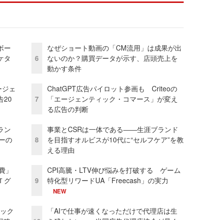
ボー
なぜショート動画の「CM流用」は成果が出
ケタ
6
ないのか？購買データが示す、店頭売上を
動かす条件
ージェ
ChatGPT広告パイロット参画も Criteoの
20
7
「エージェンティック・コマース」が変え
る広告の判断
ラン
事業とCSRは一体である――生涯ブランド
リーの
8
を目指すオルビスが10代に“セルフケア”を教
える理由
費」
CPI高騰・LTV伸び悩みを打破する ゲーム
Ｔグ
9
特化型リワードUA「Freecash」の実力
NEW
ピック
「AIで仕事が速くなっただけで代理店は生