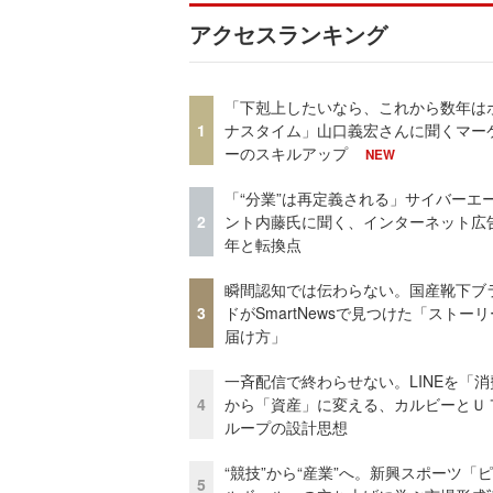
アクセスランキング
「下剋上したいなら、これから数年は
1
ナスタイム」山口義宏さんに聞くマー
ーのスキルアップ
NEW
「“分業”は再定義される」サイバーエ
2
ント内藤氏に聞く、インターネット広告
年と転換点
瞬間認知では伝わらない。国産靴下ブ
3
ドがSmartNewsで見つけた「ストー
届け方」
一斉配信で終わらせない。LINEを「消
4
から「資産」に変える、カルビーとＵ
ループの設計思想
“競技”から“産業”へ。新興スポーツ「
5