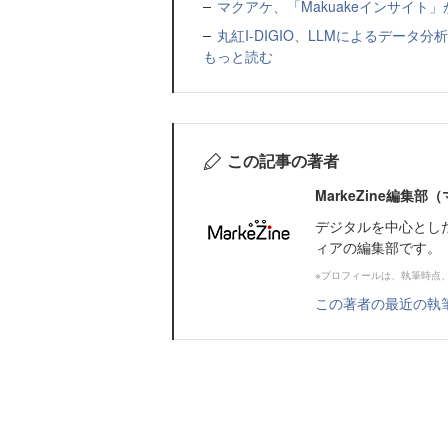
マクアケ、「Makuakeインサイ
丸紅I-DIGIO、LLMによるデータ分析基盤
もっと読む
この記事の著者
MarkeZine編集
デジタルを中心とし
ィアの編集部です。
※プロフィールは、執筆時点
この著者の最近の執