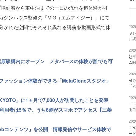
プ場到着から車中泊までの一日の流れを追体験が可
ガジンハウス監修の「MIG（エムアイジー）」にて
2026
に分かれた空間でそれぞれ異なる講義を動画形式で体
ヤシ
に復
2026
効率
秋葉原駅構内にオープン メタバースの体験が誰でも可
ム阿
2026
ァッション体験ができる「MetaCloneスタジオ」
AI
「Y
2026
 KYOTO」に1ヵ月で7,000人が訪問したことを発表
「下
の利用者は5％で、うち6割がスマホでアクセス【三菱
山口
2026
CP
ebコンテンツ」を公開 情報発信やサービス体験で
ード