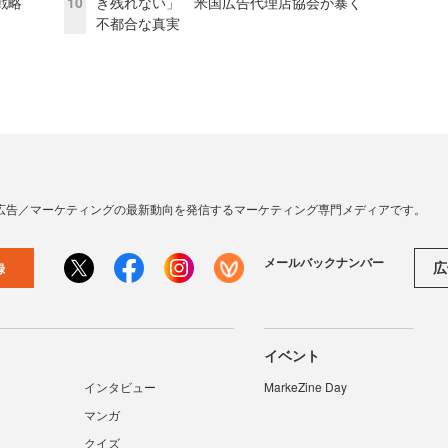
戦略
10
き残れない」 米国広告代理店協会が暴く
不都合な真実
広告／マーケティングの最新動向を発信するマーケティング専門メディアです。
メールバックナンバー
広
録
イベント
インタビュー
MarkeZine Day
マンガ
クイズ