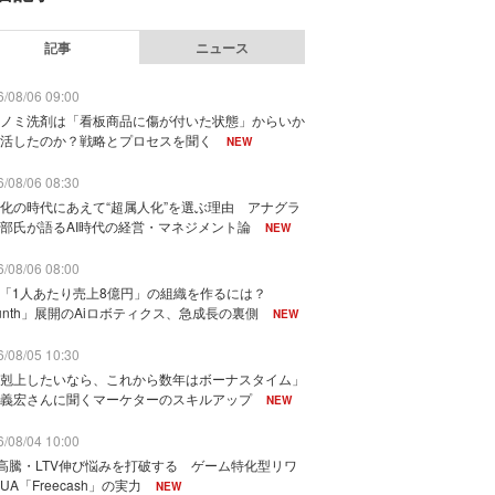
記事
ニュース
/08/06 09:00
ノミ洗剤は「看板商品に傷が付いた状態」からいか
活したのか？戦略とプロセスを聞く
NEW
/08/06 08:30
化の時代にあえて“超属人化”を選ぶ理由 アナグラ
部氏が語るAI時代の経営・マネジメント論
NEW
/08/06 08:00
で「1人あたり売上8億円」の組織を作るには？
unth」展開のAiロボティクス、急成長の裏側
NEW
/08/05 10:30
剋上したいなら、これから数年はボーナスタイム」
義宏さんに聞くマーケターのスキルアップ
NEW
/08/04 10:00
I高騰・LTV伸び悩みを打破する ゲーム特化型リワ
UA「Freecash」の実力
NEW