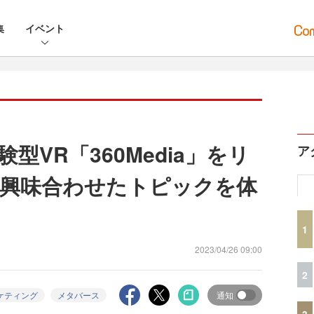
集
イベント
型VR「360Media」をリ
ア
興味合わせたトピックを体
1
2023/04/26 09:00
2
ケティング
メタバース
通知
3