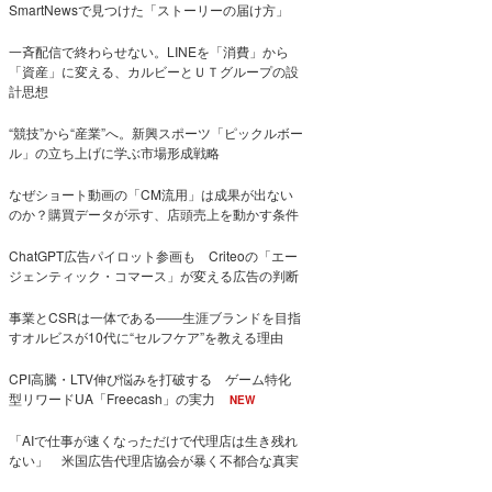
SmartNewsで見つけた「ストーリーの届け方」
一斉配信で終わらせない。LINEを「消費」から
「資産」に変える、カルビーとＵＴグループの設
計思想
“競技”から“産業”へ。新興スポーツ「ピックルボー
ル」の立ち上げに学ぶ市場形成戦略
なぜショート動画の「CM流用」は成果が出ない
のか？購買データが示す、店頭売上を動かす条件
ChatGPT広告パイロット参画も Criteoの「エー
ジェンティック・コマース」が変える広告の判断
事業とCSRは一体である――生涯ブランドを目指
すオルビスが10代に“セルフケア”を教える理由
CPI高騰・LTV伸び悩みを打破する ゲーム特化
型リワードUA「Freecash」の実力
NEW
「AIで仕事が速くなっただけで代理店は生き残れ
ない」 米国広告代理店協会が暴く不都合な真実