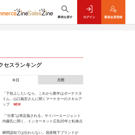
事例を探す
ログイン
新規
会員登録
クセスランキング
今日
月間
「下剋上したいなら、これから数年はボーナスタ
イム」山口義宏さんに聞くマーケターのスキルア
ップ
NEW
「“分業”は再定義される」サイバーエージェント
内藤氏に聞く、インターネット広告20年と転換点
瞬間認知では伝わらない。国産靴下ブランドが