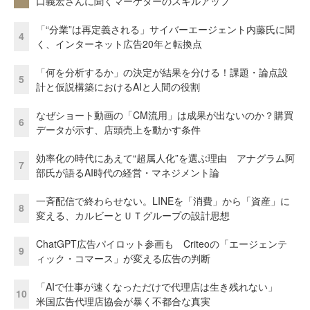
口義宏さんに聞くマーケターのスキルアップ
「“分業”は再定義される」サイバーエージェント内藤氏に聞
4
く、インターネット広告20年と転換点
「何を分析するか」の決定が結果を分ける！課題・論点設
5
計と仮説構築におけるAIと人間の役割
なぜショート動画の「CM流用」は成果が出ないのか？購買
6
データが示す、店頭売上を動かす条件
効率化の時代にあえて“超属人化”を選ぶ理由 アナグラム阿
7
部氏が語るAI時代の経営・マネジメント論
一斉配信で終わらせない。LINEを「消費」から「資産」に
8
変える、カルビーとＵＴグループの設計思想
ChatGPT広告パイロット参画も Criteoの「エージェンテ
9
ィック・コマース」が変える広告の判断
「AIで仕事が速くなっただけで代理店は生き残れない」
10
米国広告代理店協会が暴く不都合な真実