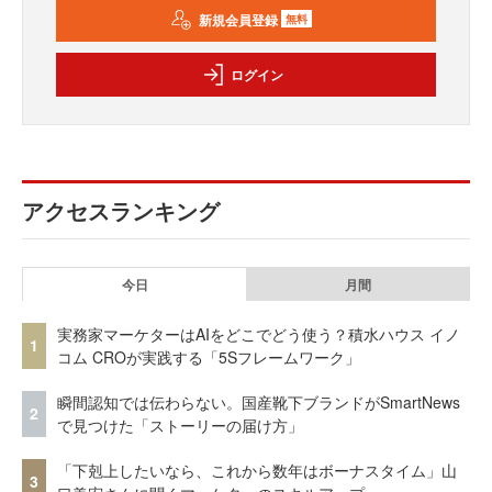
新規会員登録
無料
ログイン
アクセスランキング
今日
月間
実務家マーケターはAIをどこでどう使う？積水ハウス イノ
1
コム CROが実践する「5Sフレームワーク」
瞬間認知では伝わらない。国産靴下ブランドがSmartNews
2
で見つけた「ストーリーの届け方」
「下剋上したいなら、これから数年はボーナスタイム」山
3