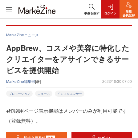
新規
事例を探す
ログイン
会員登録
MarkeZineニュース
AppBrew、コスメや美容に特化した
クリエイターをアサインできるサー
ビスを提供開始
MarkeZine編集部
[著]
2023/10/30 07:00
プロモーション
ニュース
インフルエンサー
※印刷用ページ表示機能はメンバーのみが利用可能です
（登録無料）。
無料