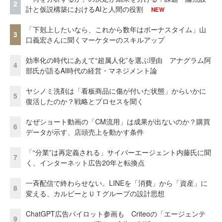
2
計と仮説構築におけるAIと人間の役割
NEW
「下剋上したいなら、これから数年はボーナスタイム」山
3
口義宏さんに聞くマーケターのスキルアップ
効率化の時代にあえて“超属人化”を選ぶ理由 アナグラム阿
4
部氏が語るAI時代の経営・マネジメント論
ヤシノミ洗剤は「看板商品に傷が付いた状態」からいかに
5
復活したのか？戦略とプロセスを聞く
なぜショート動画の「CM流用」は成果が出ないのか？購買
6
データが示す、店頭売上を動かす条件
「“分業”は再定義される」サイバーエージェント内藤氏に聞
7
く、インターネット広告20年と転換点
一斉配信で終わらせない。LINEを「消費」から「資産」に
8
変える、カルビーとＵＴグループの設計思想
ChatGPT広告パイロット参画も Criteoの「エージェンテ
9