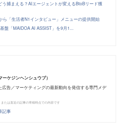
う捕まえる？AIエージェントが変えるBtoBリード獲
ト」から「生活者N1インタビュー」メニューの提供開始
「MAIDOA AI ASSIST」を9月1...
部（マーケジンヘンシュウブ）
た広告／マーケティングの最新動向を発信する専門メデ
、または直近の記事の寄稿時点での内容です
筆記事