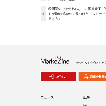
瞬間認知では伝わらない。国産靴下ブ
5
ドがSmartNewsで見つけた「ストー
届け方」
デジタルを中心とした
ログイン
新規会員登
ニュース
記事
DX