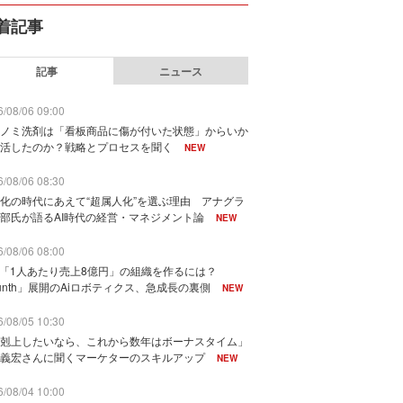
着記事
記事
ニュース
/08/06 09:00
ノミ洗剤は「看板商品に傷が付いた状態」からいか
活したのか？戦略とプロセスを聞く
NEW
/08/06 08:30
化の時代にあえて“超属人化”を選ぶ理由 アナグラ
部氏が語るAI時代の経営・マネジメント論
NEW
/08/06 08:00
で「1人あたり売上8億円」の組織を作るには？
unth」展開のAiロボティクス、急成長の裏側
NEW
/08/05 10:30
剋上したいなら、これから数年はボーナスタイム」
義宏さんに聞くマーケターのスキルアップ
NEW
/08/04 10:00