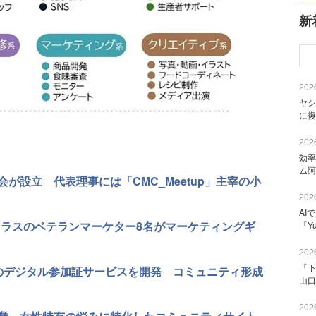
新
2026
ヤシ
に復
2026
効率
ム阿
が設立 代表理事には「CMC_Meetup」主宰の小
2026
AI
クラスのベテランマーケター8名がマーケティングギ
「Y
2026
「下
ベントのデジタル参加証サービスを開発 コミュニティ形成
山口
2026