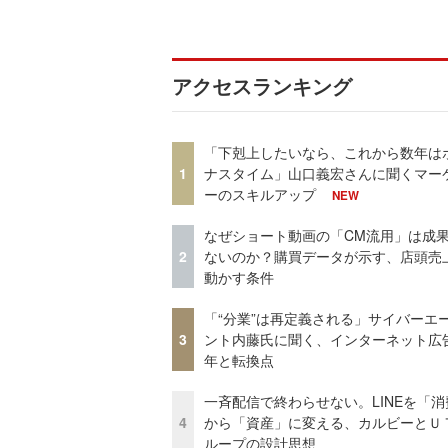
アクセスランキング
「下剋上したいなら、これから数年は
1
ナスタイム」山口義宏さんに聞くマー
ーのスキルアップ
NEW
なぜショート動画の「CM流用」は成
2
ないのか？購買データが示す、店頭売
動かす条件
「“分業”は再定義される」サイバーエ
3
ント内藤氏に聞く、インターネット広告
年と転換点
一斉配信で終わらせない。LINEを「消
4
から「資産」に変える、カルビーとＵ
ループの設計思想