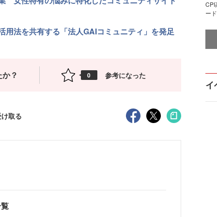
業 女性特有の悩みに特化したコミュニティサイト
CP
ード
活用法を共有する「法人GAIコミュニティ」を発足
たか？
参考になった
0
イ
受け取る
一覧