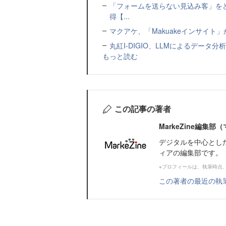
「フォームを送らない見込み客」をど
得【...
マクアケ、「Makuakeインサイ
丸紅I-DIGIO、LLMによるデータ分析基盤
もっと読む
この記事の著者
MarkeZine編集
デジタルを中心とし
ィアの編集部です。
※プロフィールは、執筆時点
この著者の最近の執