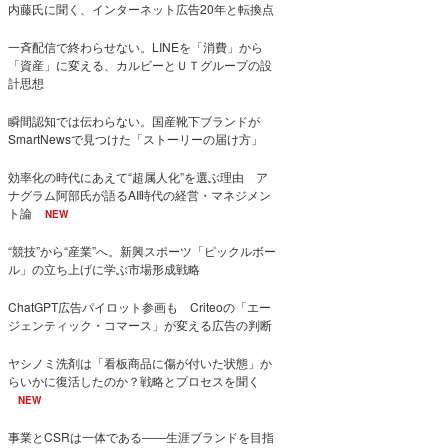
内藤氏に聞く、インターネット広告20年と転換点
一斉配信で終わらせない。LINEを「消費」から
「資産」に変える、カルビーとＵＴグループの設
計思想
瞬間認知では伝わらない。国産靴下ブランドが
SmartNewsで見つけた「ストーリーの届け方」
効率化の時代にあえて“超属人化”を選ぶ理由 ア
ナグラム阿部氏が語るAI時代の経営・マネジメン
ト論
NEW
“競技”から“産業”へ。新興スポーツ「ピックルボー
ル」の立ち上げに学ぶ市場形成戦略
ChatGPT広告パイロット参画も Criteoの「エー
ジェンティック・コマース」が変える広告の判断
ヤシノミ洗剤は「看板商品に傷が付いた状態」か
らいかに復活したのか？戦略とプロセスを聞く
NEW
事業とCSRは一体である――生涯ブランドを目指