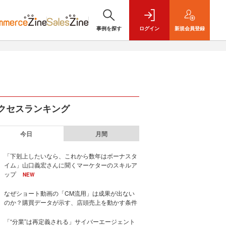
事例を探す
ログイン
新規
会員登録
クセスランキング
今日
月間
「下剋上したいなら、これから数年はボーナスタ
イム」山口義宏さんに聞くマーケターのスキルア
ップ
NEW
なぜショート動画の「CM流用」は成果が出ない
のか？購買データが示す、店頭売上を動かす条件
「“分業”は再定義される」サイバーエージェント