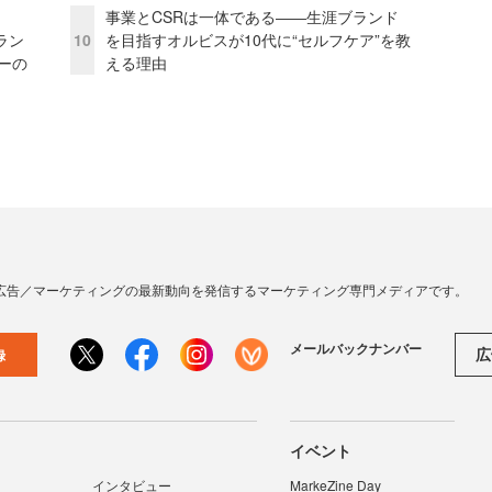
事業とCSRは一体である――生涯ブランド
ラン
10
を目指すオルビスが10代に“セルフケア”を教
リーの
える理由
広告／マーケティングの最新動向を発信するマーケティング専門メディアです。
メールバックナンバー
広
録
イベント
インタビュー
MarkeZine Day