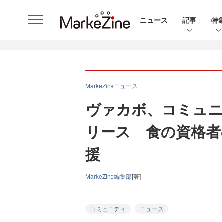
ニュース
記事
特
MarkeZineニュース
ヴァカボ、コミュ
リース 食の資格者
援
MarkeZine編集部
[著]
コミュニティ
ニュース