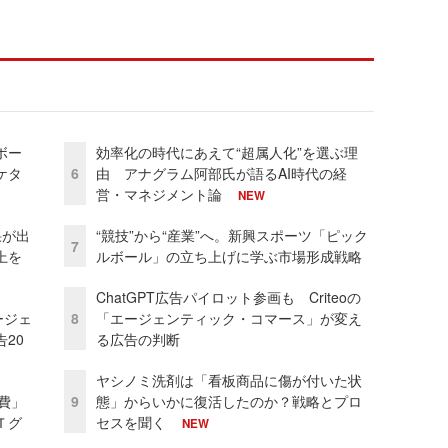
ボー
効率化の時代にあえて“超属人化”を選ぶ理
ケタ
6
由 アナグラム阿部氏が語るAI時代の経
営・マネジメント論
NEW
果が出
“競技”から“産業”へ。新興スポーツ「ピック
7
上を
ルボール」の立ち上げに学ぶ市場形成戦略
ChatGPT広告パイロット参画も Criteoの
ージェ
8
「エージェンティック・コマース」が変え
20
る広告の判断
ヤシノミ洗剤は「看板商品に傷が付いた状
費」
9
態」からいかに復活したのか？戦略とプロ
Ｔグ
セスを聞く
NEW