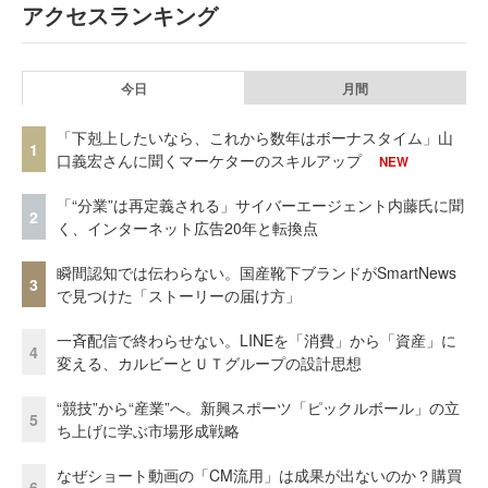
アクセスランキング
今日
月間
「下剋上したいなら、これから数年はボーナスタイム」山
1
口義宏さんに聞くマーケターのスキルアップ
NEW
「“分業”は再定義される」サイバーエージェント内藤氏に聞
2
く、インターネット広告20年と転換点
瞬間認知では伝わらない。国産靴下ブランドがSmartNews
3
で見つけた「ストーリーの届け方」
一斉配信で終わらせない。LINEを「消費」から「資産」に
4
変える、カルビーとＵＴグループの設計思想
“競技”から“産業”へ。新興スポーツ「ピックルボール」の立
5
ち上げに学ぶ市場形成戦略
なぜショート動画の「CM流用」は成果が出ないのか？購買
6