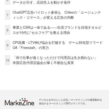
データが示す、店頭売上を動かす条件
ChatGPT広告パイロット参画も Criteoの「エージェンテ
7
ィック・コマース」が変える広告の判断
事業とCSRは一体である――生涯ブランドを目指すオルビ
8
スが10代に“セルフケア”を教える理由
CPI高騰・LTV伸び悩みを打破する ゲーム特化型リワード
9
UA「Freecash」の実力
「AIで仕事が速くなっただけで代理店は生き残れない」
10
米国広告代理店協会が暴く不都合な真実
デジタルを中心とした広告／マーケティングの最新動向を
発信するマーケティング専門メディアです。