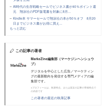
AI時代の生存戦略セールでビジネス書が40％ポイント還
元 翔泳社のPDF版電書を対象に8月...
Kindle本 サマーセールで翔泳社の本が50％オフ 8月20
日までビジネス書がお得に買え...
もっと読む
この記事の著者
MarkeZine編集部（マーケジンヘンシュウ
ブ）
デジタルを中心とした広告／マーケティン
グの最新動向を発信する専門メディアの編
集部です。
※プロフィールは、執筆時点、または直近の記事の寄稿時点で
の内容です
この著者の最近の執筆記事