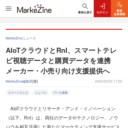
新規
事例を探す
ログイン
会員登録
MarkeZineニュース
AIoTクラウドとRnI、スマートテレ
ビ視聴データと購買データを連携
メーカー・小売り向け支援提供へ
MarkeZine編集部
[著]
2024/06/03 17:00
スマートテレビ
ニュース
データ連携
AIoTクラウドとリサーチ・アンド・イノベーション
（以下、RnI）は、両社のデータやテクノロジー、ノウ
ハウを相互活用した新たなマーケティング支援サービス