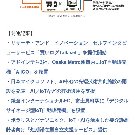
【関連記事】
・
リサーチ・アンド・イノベーション、セルフインタビ
ューサービス「買いログTalk self」を提供開始
・
アドインテら3社、Osaka Metro駅構内にIoT自動販売
機「AIICO」を設置
・
日本マイクロソフト、AI中心の先端技術共創施設の開
設を発表 AI／IoTなどの技術適用を支援
・
鎌倉インターナショナルFC、富士見町駅に「デジタル
サイネージ型IoT自動販売機」を設置
・
ポラリスとパナソニック、IoT・AIを活用した要介護高
齢者向け「短期滞在型自立支援サービス」提供