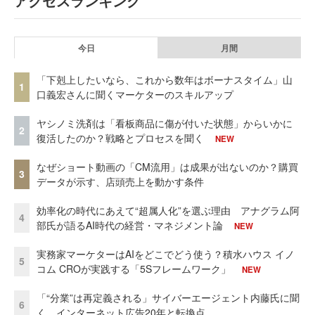
アクセスランキング
今日
月間
「下剋上したいなら、これから数年はボーナスタイム」山
1
口義宏さんに聞くマーケターのスキルアップ
ヤシノミ洗剤は「看板商品に傷が付いた状態」からいかに
2
復活したのか？戦略とプロセスを聞く
NEW
なぜショート動画の「CM流用」は成果が出ないのか？購買
3
データが示す、店頭売上を動かす条件
効率化の時代にあえて“超属人化”を選ぶ理由 アナグラム阿
4
部氏が語るAI時代の経営・マネジメント論
NEW
実務家マーケターはAIをどこでどう使う？積水ハウス イノ
5
コム CROが実践する「5Sフレームワーク」
NEW
「“分業”は再定義される」サイバーエージェント内藤氏に聞
6
く、インターネット広告20年と転換点