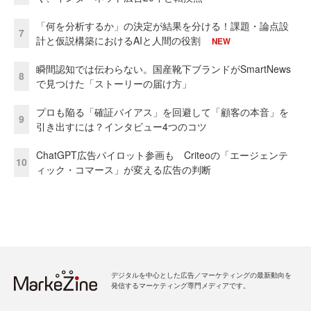
「何を分析するか」の決定が結果を分ける！課題・論点設
7
計と仮説構築におけるAIと人間の役割
NEW
瞬間認知では伝わらない。国産靴下ブランドがSmartNews
8
で見つけた「ストーリーの届け方」
プロも陥る「確証バイアス」を回避して「顧客の本音」を
9
引き出すには？インタビュー4つのコツ
ChatGPT広告パイロット参画も Criteoの「エージェンテ
10
ィック・コマース」が変える広告の判断
デジタルを中心とした広告／マーケティングの最新動向を
発信するマーケティング専門メディアです。