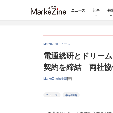
ニュース
記事
特
MarkeZineニュース
電通総研とドリーム
契約を締結 両社協
MarkeZine編集部
[著]
ニュース
事業戦略