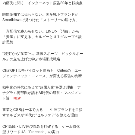
内藤氏に聞く、インターネット広告20年と転換点
瞬間認知では伝わらない。国産靴下ブランドが
SmartNewsで見つけた「ストーリーの届け方」
一斉配信で終わらせない。LINEを「消費」から
「資産」に変える、カルビーとＵＴグループの設
計思想
“競技”から“産業”へ。新興スポーツ「ピックルボー
ル」の立ち上げに学ぶ市場形成戦略
ChatGPT広告パイロット参画も Criteoの「エー
ジェンティック・コマース」が変える広告の判断
効率化の時代にあえて“超属人化”を選ぶ理由 ア
ナグラム阿部氏が語るAI時代の経営・マネジメン
ト論
NEW
事業とCSRは一体である――生涯ブランドを目指
すオルビスが10代に“セルフケア”を教える理由
CPI高騰・LTV伸び悩みを打破する ゲーム特化
型リワードUA「Freecash」の実力