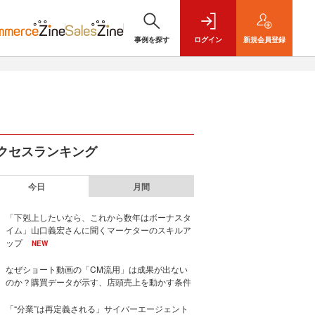
事例を探す
ログイン
新規
会員登録
クセスランキング
今日
月間
「下剋上したいなら、これから数年はボーナスタ
イム」山口義宏さんに聞くマーケターのスキルア
ップ
NEW
なぜショート動画の「CM流用」は成果が出ない
のか？購買データが示す、店頭売上を動かす条件
「“分業”は再定義される」サイバーエージェント