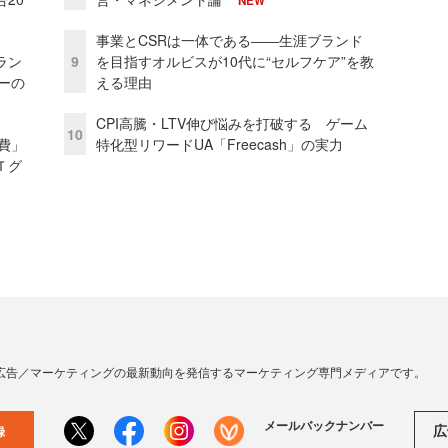
NEW
事業とCSRは一体である――生涯ブランド
ラン
9
を目指すオルビスが10代に“セルフケア”を教
リーの
える理由
CPI高騰・LTV伸び悩みを打破する ゲーム
10
費」
特化型リワードUA「Freecash」の実力
Ｔグ
広告／マーケティングの最新動向を発信するマーケティング専門メディアです。
メールバックナンバー
広
録