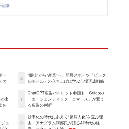
筆記事
ボー
“競技”から“産業”へ。新興スポーツ「ピック
6
ケタ
ルボール」の立ち上げに学ぶ市場形成戦略
ChatGPT広告パイロット参画も Criteoの
果が出
7
「エージェンティック・コマース」が変え
上を
る広告の判断
効率化の時代にあえて“超属人化”を選ぶ理
ージェ
8
由 アナグラム阿部氏が語るAI時代の経
20
営・マネジメント論