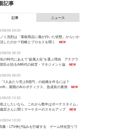
着記事
記事
ニュース
/08/06 09:00
ノミ洗剤は「看板商品に傷が付いた状態」からいか
活したのか？戦略とプロセスを聞く
NEW
/08/06 08:30
化の時代にあえて“超属人化”を選ぶ理由 アナグラ
部氏が語るAI時代の経営・マネジメント論
NEW
/08/06 08:00
で「1人あたり売上8億円」の組織を作るには？
unth」展開のAiロボティクス、急成長の裏側
NEW
/08/05 10:30
剋上したいなら、これから数年はボーナスタイム」
義宏さんに聞くマーケターのスキルアップ
NEW
/08/04 10:00
I高騰・LTV伸び悩みを打破する ゲーム特化型リワ