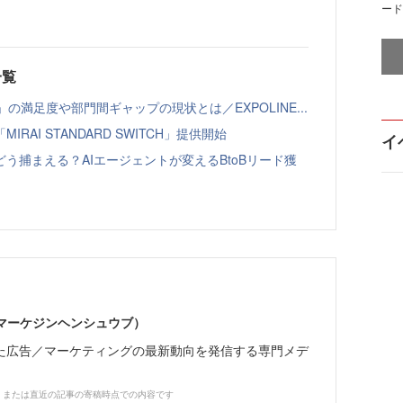
ード
一覧
の満足度や部門間ギャップの現状とは／EXPOLINE...
AI STANDARD SWITCH」提供開始
イ
う捕まえる？AIエージェントが変えるBtoBリード獲
部（マーケジンヘンシュウブ）
た広告／マーケティングの最新動向を発信する専門メデ
、または直近の記事の寄稿時点での内容です