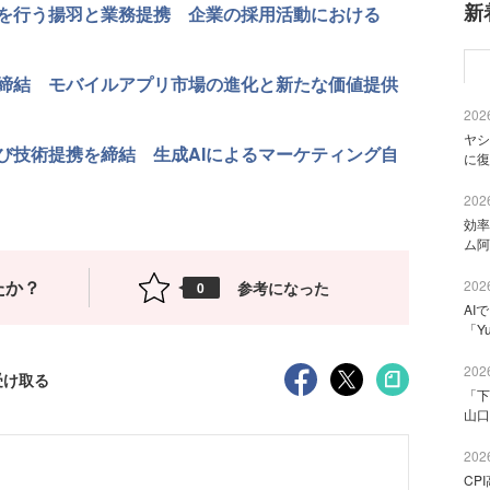
新
を行う揚羽と業務提携 企業の採用活動における
締結 モバイルアプリ市場の進化と新たな価値提供
2026
ヤシ
び技術提携を締結 生成AIによるマーケティング自
に復
2026
効率
ム阿
たか？
2026
参考になった
0
AI
「Y
2026
受け取る
「下
山口
2026
CP