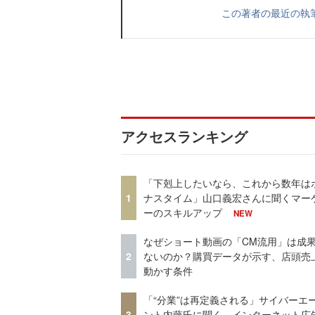
この著者の最近の執
アクセスランキング
「下剋上したいなら、これから数年は
1
ナスタイム」山口義宏さんに聞くマー
ーのスキルアップ
NEW
なぜショート動画の「CM流用」は成
2
ないのか？購買データが示す、店頭売
動かす条件
「“分業”は再定義される」サイバーエ
3
ント内藤氏に聞く、インターネット広告