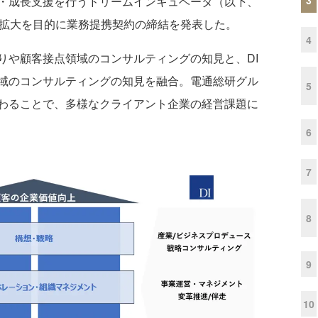
・成長支援を行うドリームインキュベータ（以下、
業拡大を目的に業務提携契約の締結を発表した。
4
や顧客接点領域のコンサルティングの知見と、DI
域のコンサルティングの知見を融合。電通総研グル
5
わることで、多様なクライアント企業の経営課題に
6
7
8
9
10