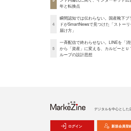
年と転換点
瞬間認知では伝わらない。国産靴下ブ
4
ドがSmartNewsで見つけた「ストー
届け方」
一斉配信で終わらせない。LINEを「消
5
から「資産」に変える、カルビーとＵ
ループの設計思想
デジタルを中心とした
ログイン
新規会員登