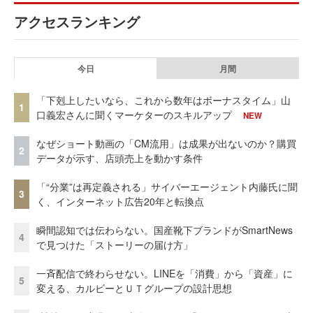
アクセスランキング
今日
月間
「下剋上したいなら、これから数年はボーナスタイム」山
1
口義宏さんに聞くマーケターのスキルアップ
NEW
なぜショート動画の「CM流用」は成果が出ないのか？購買
2
データが示す、店頭売上を動かす条件
「“分業”は再定義される」サイバーエージェント内藤氏に聞
3
く、インターネット広告20年と転換点
瞬間認知では伝わらない。国産靴下ブランドがSmartNews
4
で見つけた「ストーリーの届け方」
一斉配信で終わらせない。LINEを「消費」から「資産」に
5
変える、カルビーとＵＴグループの設計思想