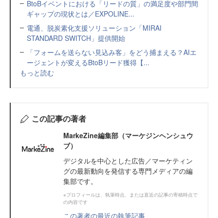
BtoBイベントにおける「リードの質」の満足度や部門間
ギャップの現状とは／EXPOLINE...
電通、脱炭素化支援ソリューション「MIRAI
STANDARD SWITCH」提供開始
「フォームを送らない見込み客」をどう捕まえる？AIエ
ージェントが変えるBtoBリード獲得【...
もっと読む
この記事の著者
MarkeZine編集部（マーケジンヘンシュウ
ブ）
デジタルを中心とした広告／マーケティン
グの最新動向を発信する専門メディアの編
集部です。
※プロフィールは、執筆時点、または直近の記事の寄稿時点で
の内容です
この著者の最近の執筆記事