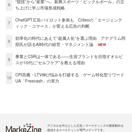
“競技”から“産業”へ。新興スポーツ「ピックルボール」の立
6
ち上げに学ぶ市場形成戦略
ChatGPT広告パイロット参画も Criteoの「エージェンテ
7
ィック・コマース」が変える広告の判断
効率化の時代にあえて“超属人化”を選ぶ理由 アナグラム阿
8
部氏が語るAI時代の経営・マネジメント論
NEW
事業とCSRは一体である――生涯ブランドを目指すオルビ
9
スが10代に“セルフケア”を教える理由
CPI高騰・LTV伸び悩みを打破する ゲーム特化型リワード
10
UA「Freecash」の実力
デジタルを中心とした広告／マーケティングの最新動向を
発信するマーケティング専門メディアです。