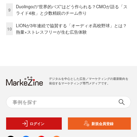
Duolingoの“世界的バズ”はどう作られる？CMOが語る「ス
9
ライド4枚」と少数精鋭のチーム作り
LIONが3年連続で協賛する「オーディオ高校野球」とは？
10
熱量×ストレスフリーが生む広告体験
デジタルを中心とした広告／マーケティングの最新動向を
発信するマーケティング専門メディアです。
ログイン
新規会員登録