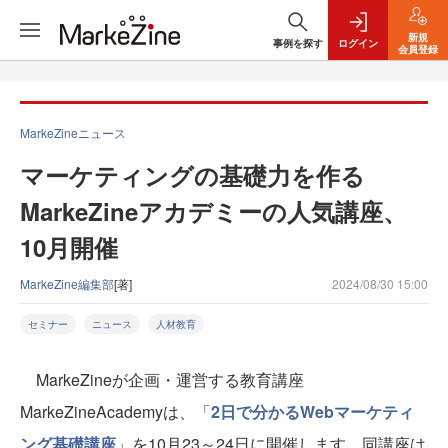
新規
事例を探す
ログイン
会員登録
MarkeZineニュース
マーケティングの基礎力を作る
MarkeZineアカデミーの人気講座、
10月開催
MarkeZine編集部
[著]
2024/08/30 15:00
セミナー
ニュース
人材教育
MarkeZineが企画・運営する教育講座
MarkeZineAcademyは、「
2日で分かるWebマーケティ
ング基礎講座
」を10月23～24日に開催します。同講座は