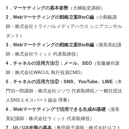
1．マーケティングの基本姿勢
（大橋聡史講師）
2．Webマーケティングの戦略立案BtoC編
（小島駿講
師：株式会社トライバルメディアハウス シニアコンサル
タント）
3．Webマーケティングの戦略立案BtoB編
（渥美英紀講
師：株式会社ウィット 代表取締役）
4．チャネルの活用方法①：メール、SEO
（安藤健作講
師：株式会社WACUL 執行役員CMO）
5．チャネルの活用方法②：SNS、YouTube、LINE
（本
門功一郎講師：株式会社ジソウ 代表取締役／一般社団法
人SNSエキスパート協会 理事）
6．Webマーケティングで活用できる生成AI基礎
（渥美
英紀講師：株式会社ウィット 代表取締役）
7．UI／UX改善の基本
（奥田蓉子講師：株式会社ロフト