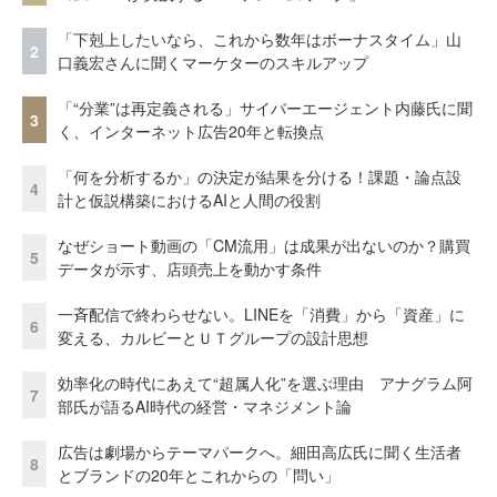
「下剋上したいなら、これから数年はボーナスタイム」山
2
口義宏さんに聞くマーケターのスキルアップ
「“分業”は再定義される」サイバーエージェント内藤氏に聞
3
く、インターネット広告20年と転換点
「何を分析するか」の決定が結果を分ける！課題・論点設
4
計と仮説構築におけるAIと人間の役割
なぜショート動画の「CM流用」は成果が出ないのか？購買
5
データが示す、店頭売上を動かす条件
一斉配信で終わらせない。LINEを「消費」から「資産」に
6
変える、カルビーとＵＴグループの設計思想
効率化の時代にあえて“超属人化”を選ぶ理由 アナグラム阿
7
部氏が語るAI時代の経営・マネジメント論
広告は劇場からテーマパークへ。細田高広氏に聞く生活者
8
とブランドの20年とこれからの「問い」