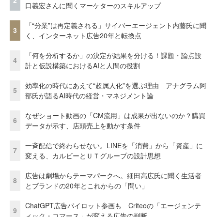
2
口義宏さんに聞くマーケターのスキルアップ
「“分業”は再定義される」サイバーエージェント内藤氏に聞
3
く、インターネット広告20年と転換点
「何を分析するか」の決定が結果を分ける！課題・論点設
4
計と仮説構築におけるAIと人間の役割
効率化の時代にあえて“超属人化”を選ぶ理由 アナグラム阿
5
部氏が語るAI時代の経営・マネジメント論
なぜショート動画の「CM流用」は成果が出ないのか？購買
6
データが示す、店頭売上を動かす条件
一斉配信で終わらせない。LINEを「消費」から「資産」に
7
変える、カルビーとＵＴグループの設計思想
広告は劇場からテーマパークへ。細田高広氏に聞く生活者
8
とブランドの20年とこれからの「問い」
ChatGPT広告パイロット参画も Criteoの「エージェンテ
9
ィック・コマース」が変える広告の判断