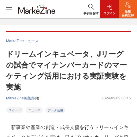
新規
事例を探す
ログイン
会員登録
MarkeZineニュース
ドリームインキュベータ、Jリーグ
の試合でマイナンバーカードのマー
ケティング活用における実証実験を
実施
MarkeZine編集部
[著]
2024/09/09 08:15
スポーツ
ニュース
データ活用
新事業や産業の創造・成長支援を行うドリームインキ
ュベータとデジタル庁は、日本プロサッカーリーグと協