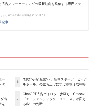
た広告／マーケティングの最新動向を発信する専門メデ
、または直近の記事の寄稿時点での内容です
筆記事
ボー
“競技”から“産業”へ。新興スポーツ「ピック
6
ケタ
ルボール」の立ち上げに学ぶ市場形成戦略
ChatGPT広告パイロット参画も Criteoの
果が出
7
「エージェンティック・コマース」が変え
上を
る広告の判断