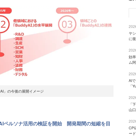
2026
ヤシ
に復
2026
効率
ム阿
2026
AI
「Y
dyAI」の今後の展開イメージ
2026
「下
山口
2026
AIペルソナ活用の検証を開始 開発期間の短縮を目
CP
ード