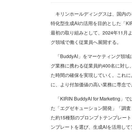
キリンホールディングスは、国内のキリ
特化型生成AIの活用を目的とした「KIRIN 
最初の取り組みとして、2024年11月より「KI
グ領域で働く従業員へ展開する。
「BuddyAI」をマーケティング領
グ業務に携わる従業員約400名に対
た時間の確保を実現していく。これに
に、より付加価値の高い業務に専念で
「KIRIN BuddyAI for Mark
た「エグゼキューション開発」「調査
た約15種類のプロンプトテンプレー
ンプレートを選び、生成AIを活用し