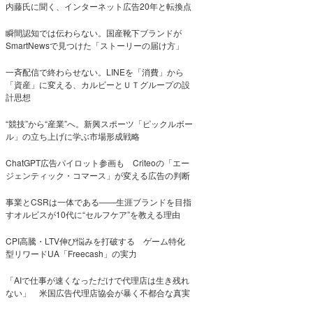
内藤氏に聞く、インターネット広告20年と転換点
瞬間認知では伝わらない。国産靴下ブランドが
SmartNewsで見つけた「ストーリーの届け方」
一斉配信で終わらせない。LINEを「消費」から
「資産」に変える、カルビーとＵＴグループの設
計思想
“競技”から“産業”へ。新興スポーツ「ピックルボー
ル」の立ち上げに学ぶ市場形成戦略
ChatGPT広告パイロット参画も Criteoの「エー
ジェンティック・コマース」が変える広告の判断
事業とCSRは一体である――生涯ブランドを目指
すオルビスが10代に“セルフケア”を教える理由
CPI高騰・LTV伸び悩みを打破する ゲーム特化
型リワードUA「Freecash」の実力
「AIで仕事が速くなっただけで代理店は生き残れ
ない」 米国広告代理店協会が暴く不都合な真実