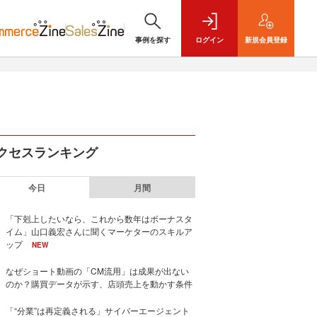
事例を探す
ログイン
新規
会員登録
クセスランキング
今日
月間
「下剋上したいなら、これから数年はボーナスタ
イム」山口義宏さんに聞くマーケターのスキルア
ップ
NEW
なぜショート動画の「CM流用」は成果が出ない
のか？購買データが示す、店頭売上を動かす条件
「“分業”は再定義される」サイバーエージェント