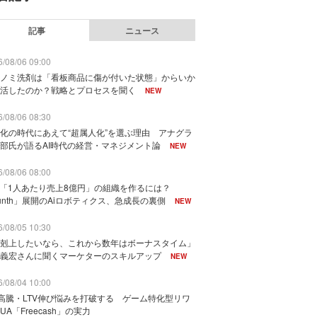
記事
ニュース
/08/06 09:00
ノミ洗剤は「看板商品に傷が付いた状態」からいか
活したのか？戦略とプロセスを聞く
NEW
/08/06 08:30
化の時代にあえて“超属人化”を選ぶ理由 アナグラ
部氏が語るAI時代の経営・マネジメント論
NEW
/08/06 08:00
で「1人あたり売上8億円」の組織を作るには？
unth」展開のAiロボティクス、急成長の裏側
NEW
/08/05 10:30
剋上したいなら、これから数年はボーナスタイム」
義宏さんに聞くマーケターのスキルアップ
NEW
/08/04 10:00
I高騰・LTV伸び悩みを打破する ゲーム特化型リワ
UA「Freecash」の実力