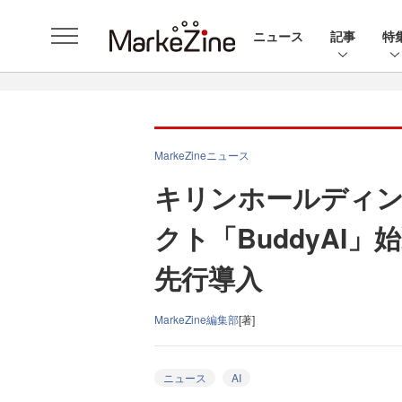
ニュース
記事
特
MarkeZineニュース
キリンホールディン
クト「BuddyAI
先行導入
MarkeZine編集部
[著]
ニュース
AI