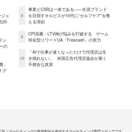
事業とCSRは一体である――生涯ブランド
ージェ
8
を目指すオルビスが10代に“セルフケア”を教
20
える理由
CPI高騰・LTV伸び悩みを打破する ゲーム
9
ラン
特化型リワードUA「Freecash」の実力
リーの
「AIで仕事が速くなっただけで代理店は生
10
き残れない」 米国広告代理店協会が暴く
費」
不都合な真実
Ｔグ
広告／マーケティングの最新動向を発信するマーケティング専門メディアです。