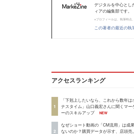
デジタルを中心とし
ィアの編集部です。
※プロフィールは、執筆時点
この著者の最近の執
アクセスランキング
「下剋上したいなら、これから数年は
1
ナスタイム」山口義宏さんに聞くマー
ーのスキルアップ
NEW
なぜショート動画の「CM流用」は成
2
ないのか？購買データが示す、店頭売