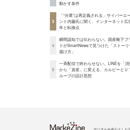
動かす条件
「“分業”は再定義される」サイバーエ
3
ント内藤氏に聞く、インターネット広告
年と転換点
瞬間認知では伝わらない。国産靴下ブ
4
ドがSmartNewsで見つけた「ストー
届け方」
一斉配信で終わらせない。LINEを「消
5
から「資産」に変える、カルビーとＵ
ループの設計思想
デジタルを中心とした