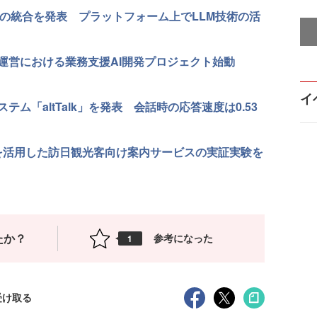
AIの統合を発表 プラットフォーム上でLLM技術の活
運営における業務支援AI開発プロジェクト始動
イ
ム「altTalk」を発表 会話時の応答速度は0.53
ーを活用した訪日観光客向け案内サービスの実証実験を
たか？
参考になった
1
受け取る