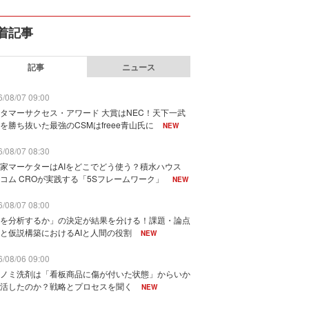
着記事
記事
ニュース
/08/07 09:00
タマーサクセス・アワード 大賞はNEC！天下一武
を勝ち抜いた最強のCSMはfreee青山氏に
NEW
/08/07 08:30
家マーケターはAIをどこでどう使う？積水ハウス
コム CROが実践する「5Sフレームワーク」
NEW
/08/07 08:00
を分析するか」の決定が結果を分ける！課題・論点
と仮説構築におけるAIと人間の役割
NEW
/08/06 09:00
ノミ洗剤は「看板商品に傷が付いた状態」からいか
活したのか？戦略とプロセスを聞く
NEW