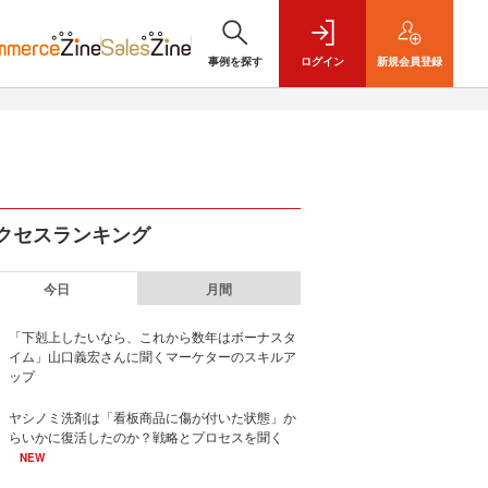
事例を探す
ログイン
新規
会員登録
クセスランキング
今日
月間
「下剋上したいなら、これから数年はボーナスタ
イム」山口義宏さんに聞くマーケターのスキルア
ップ
ヤシノミ洗剤は「看板商品に傷が付いた状態」か
らいかに復活したのか？戦略とプロセスを聞く
NEW