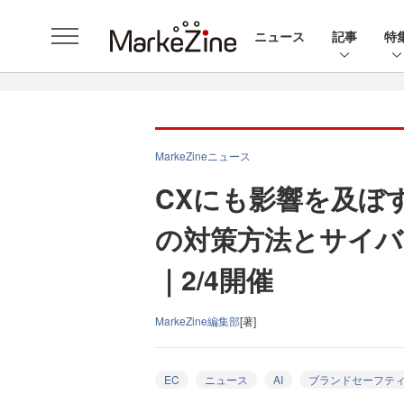
ニュース
記事
特
MarkeZineニュース
CXにも影響を及ぼす
の対策方法とサイバ
｜2/4開催
MarkeZine編集部
[著]
EC
ニュース
AI
ブランドセーフテ