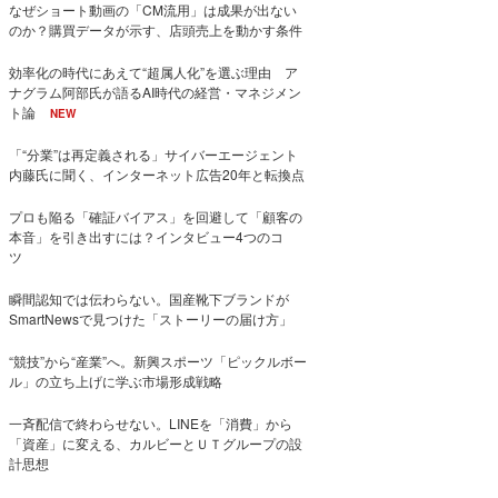
なぜショート動画の「CM流用」は成果が出ない
のか？購買データが示す、店頭売上を動かす条件
効率化の時代にあえて“超属人化”を選ぶ理由 ア
ナグラム阿部氏が語るAI時代の経営・マネジメン
ト論
NEW
「“分業”は再定義される」サイバーエージェント
内藤氏に聞く、インターネット広告20年と転換点
プロも陥る「確証バイアス」を回避して「顧客の
本音」を引き出すには？インタビュー4つのコ
ツ
瞬間認知では伝わらない。国産靴下ブランドが
SmartNewsで見つけた「ストーリーの届け方」
“競技”から“産業”へ。新興スポーツ「ピックルボー
ル」の立ち上げに学ぶ市場形成戦略
一斉配信で終わらせない。LINEを「消費」から
「資産」に変える、カルビーとＵＴグループの設
計思想