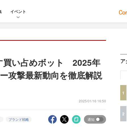
集
イベント
買い占めボット 2025年
ア
ー攻撃最新動向を徹底解説
1
2025/01/16 16:50
2
ィ
ブランド戦略
通知