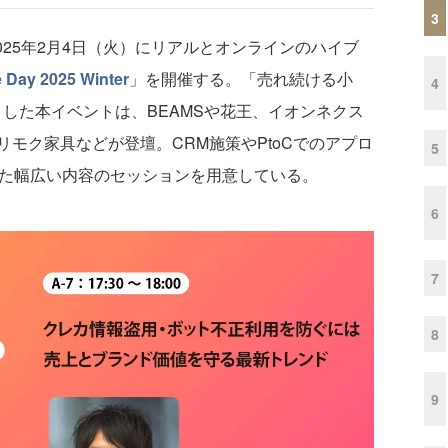
3
025年2月4日（火）にリアルとオンラインのハイブ
 Day 2025 Winter
」を開催する。「売れ続ける小
4
した本イベントは、BEAMSや花王、イオンネクス
モク家具などが登壇。CRM施策やPtoCでのアプロ
5
った幅広い内容のセッションを用意している。
6
7
8
9