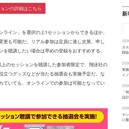
ションの詳細はこちら
新
ライン」を選択の上1セッションからできるほか、
2026
変更も可能だ。リアル参加は定員に達し次第、申し
カス
ンを聴講したい場合は早めの登録をおすすめする。
闘会
2026
上のセッションを聴講した参加者限定で、翔泳社の
実務
役立つグッズなどが当たる抽選会も実施予定だ。な
イノ
れていても、オンラインでの参加は可能となってい
2026
「何
設計
2026
ヤシ
に復