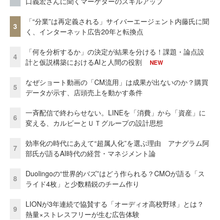
口義宏さんに聞くマーケターのスキルアップ
「“分業”は再定義される」サイバーエージェント内藤氏に聞
3
く、インターネット広告20年と転換点
「何を分析するか」の決定が結果を分ける！課題・論点設
4
計と仮説構築におけるAIと人間の役割
NEW
なぜショート動画の「CM流用」は成果が出ないのか？購買
5
データが示す、店頭売上を動かす条件
一斉配信で終わらせない。LINEを「消費」から「資産」に
6
変える、カルビーとＵＴグループの設計思想
効率化の時代にあえて“超属人化”を選ぶ理由 アナグラム阿
7
部氏が語るAI時代の経営・マネジメント論
Duolingoの“世界的バズ”はどう作られる？CMOが語る「ス
8
ライド4枚」と少数精鋭のチーム作り
LIONが3年連続で協賛する「オーディオ高校野球」とは？
9
熱量×ストレスフリーが生む広告体験