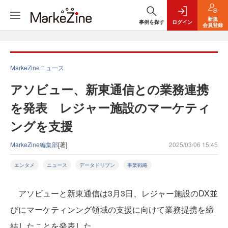
新規
事例を探す
ログイン
会員登録
MarkeZineニュース
アソビュー、新東通信との業務連携
を発表 レジャー施設のマーケティ
ングを支援
MarkeZine編集部
[著]
2025/03/06 15:45
エンタメ
ニュース
データドリブン
事業戦略
アソビューと新東通信は3月3日、レジャー施設のDX並
びにマーケティンング領域の支援に向けて業務提携を締
結したことを発表した。