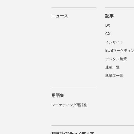
ニュース
記事
DX
CX
インサイト
BtoBマーケティ
デジタル施策
連載一覧
執筆者一覧
用語集
マーケティング用語集
翔泳社のWebメディア