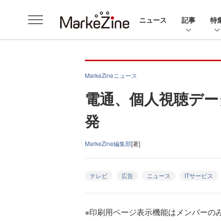
ニュース
記事
特
MarkeZineニュース
電通、個人視聴デー
発
MarkeZine編集部
[著]
テレビ
広告
ニュース
ITサービス
※印刷用ページ表示機能はメンバーの