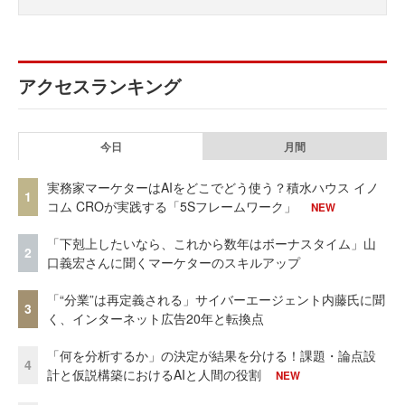
アクセスランキング
今日
月間
実務家マーケターはAIをどこでどう使う？積水ハウス イノ
1
コム CROが実践する「5Sフレームワーク」
NEW
「下剋上したいなら、これから数年はボーナスタイム」山
2
口義宏さんに聞くマーケターのスキルアップ
「“分業”は再定義される」サイバーエージェント内藤氏に聞
3
く、インターネット広告20年と転換点
「何を分析するか」の決定が結果を分ける！課題・論点設
4
計と仮説構築におけるAIと人間の役割
NEW