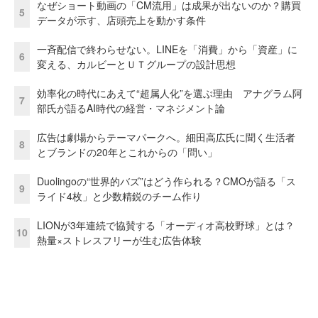
なぜショート動画の「CM流用」は成果が出ないのか？購買
5
データが示す、店頭売上を動かす条件
一斉配信で終わらせない。LINEを「消費」から「資産」に
6
変える、カルビーとＵＴグループの設計思想
効率化の時代にあえて“超属人化”を選ぶ理由 アナグラム阿
7
部氏が語るAI時代の経営・マネジメント論
広告は劇場からテーマパークへ。細田高広氏に聞く生活者
8
とブランドの20年とこれからの「問い」
Duolingoの“世界的バズ”はどう作られる？CMOが語る「ス
9
ライド4枚」と少数精鋭のチーム作り
LIONが3年連続で協賛する「オーディオ高校野球」とは？
10
熱量×ストレスフリーが生む広告体験