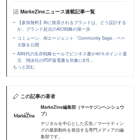
MarkeZineニュース連載記事一覧
【参加無料】AIに推奨されるブランドは、どう設計する
か。ブランド起点のAIO戦略の第一歩
コミューン、AIエージェント「Community Sage」ベー
タ版を公開
AI時代の生存戦略セールでビジネス書が40％ポイント還
元 翔泳社のPDF版電書を対象に8月...
もっと読む
この記事の著者
MarkeZine編集部（マーケジンヘンシュウ
ブ）
デジタルを中心とした広告／マーケティン
グの最新動向を発信する専門メディアの編
集部です。