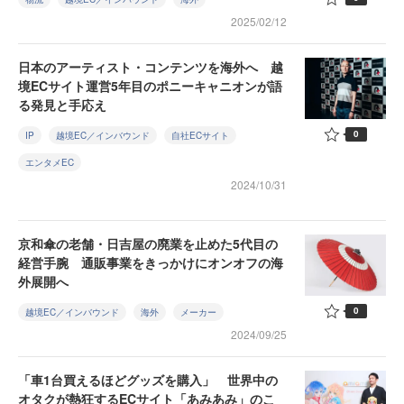
2025/02/12
日本のアーティスト・コンテンツを海外へ 越
境ECサイト運営5年目のポニーキャニオンが語
る発見と手応え
0
IP
越境EC／インバウンド
自社ECサイト
エンタメEC
2024/10/31
京和傘の老舗・日吉屋の廃業を止めた5代目の
経営手腕 通販事業をきっかけにオンオフの海
外展開へ
0
越境EC／インバウンド
海外
メーカー
2024/09/25
「車1台買えるほどグッズを購入」 世界中の
オタクが熱狂するECサイト「あみあみ」のこ