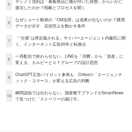
ヤシノミ洗剤は「看板商品に傷が付いた状態」からいかに
5
復活したのか？戦略とプロセスを聞く
なぜショート動画の「CM流用」は成果が出ないのか？購買
6
データが示す、店頭売上を動かす条件
「“分業”は再定義される」サイバーエージェント内藤氏に聞
7
く、インターネット広告20年と転換点
一斉配信で終わらせない。LINEを「消費」から「資産」に
8
変える、カルビーとＵＴグループの設計思想
ChatGPT広告パイロット参画も Criteoの「エージェンテ
9
ィック・コマース」が変える広告の判断
瞬間認知では伝わらない。国産靴下ブランドがSmartNews
10
で見つけた「ストーリーの届け方」