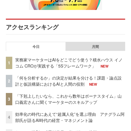
アクセスランキング
今日
月間
実務家マーケターはAIをどこでどう使う？積水ハウス イノ
1
コム CROが実践する「5Sフレームワーク」
NEW
「何を分析するか」の決定が結果を分ける！課題・論点設
2
計と仮説構築におけるAIと人間の役割
NEW
「下剋上したいなら、これから数年はボーナスタイム」山
3
口義宏さんに聞くマーケターのスキルアップ
効率化の時代にあえて“超属人化”を選ぶ理由 アナグラム阿
4
部氏が語るAI時代の経営・マネジメント論