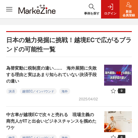
新規
事例を探す
ログイン
会員登録
日本の魅力発掘に挑戦！越境ECで広がるブラ
ンドの可能性一覧
為替変動に税制度の違い…… 海外展開に失敗
する理由と実はあまり知られていない決済手段
の違い
0
決済
越境EC／インバウンド
海外
2025/04/02
中古車が越境ECで次々と売れる 現場主義の
商売人がITと出会いビジネスチャンスを掴めた
ワケ
0
物流
越境EC／インバウンド
海外