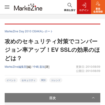
新規
事例を探す
ログイン
会員登録
MarkeZine Day 2010 OSAKAレポート
攻めのセキュリティ対策でコンバー
ジョン率アップ！EV SSLの効果のほ
どは？
MarkeZine編集部
[編] /
中嶋 嘉祐
[著]
更新日: 2010/08/09
公開日: 2010/08/09
イベント
セキュリティ
ROI
トレンド
目次