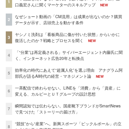
1
口義宏さんに聞くマーケターのスキルアップ
NEW
なぜショート動画の「CM流用」は成果が出ないのか？購買
2
データが示す、店頭売上を動かす条件
ヤシノミ洗剤は「看板商品に傷が付いた状態」からいかに
3
復活したのか？戦略とプロセスを聞く
NEW
「“分業”は再定義される」サイバーエージェント内藤氏に聞
4
く、インターネット広告20年と転換点
効率化の時代にあえて“超属人化”を選ぶ理由 アナグラム阿
5
部氏が語るAI時代の経営・マネジメント論
NEW
一斉配信で終わらせない。LINEを「消費」から「資産」に
6
変える、カルビーとＵＴグループの設計思想
瞬間認知では伝わらない。国産靴下ブランドがSmartNews
7
で見つけた「ストーリーの届け方」
“競技”から“産業”へ。新興スポーツ「ピックルボール」の立
8