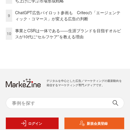
ち上げに学ぶ市場形成戦略
ChatGPT広告パイロット参画も Criteoの「エージェンテ
9
ィック・コマース」が変える広告の判断
事業とCSRは一体である――生涯ブランドを目指すオルビ
10
スが10代に“セルフケア”を教える理由
デジタルを中心とした広告／マーケティングの最新動向を
発信するマーケティング専門メディアです。
ログイン
新規会員登録