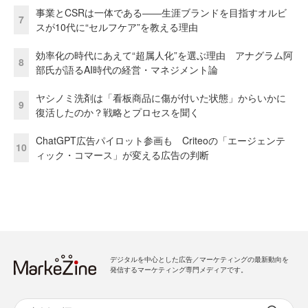
事業とCSRは一体である――生涯ブランドを目指すオルビ
7
スが10代に“セルフケア”を教える理由
効率化の時代にあえて“超属人化”を選ぶ理由 アナグラム阿
8
部氏が語るAI時代の経営・マネジメント論
ヤシノミ洗剤は「看板商品に傷が付いた状態」からいかに
9
復活したのか？戦略とプロセスを聞く
ChatGPT広告パイロット参画も Criteoの「エージェンテ
10
ィック・コマース」が変える広告の判断
デジタルを中心とした広告／マーケティングの最新動向を
発信するマーケティング専門メディアです。