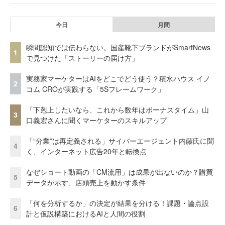
今日
月間
瞬間認知では伝わらない。国産靴下ブランドがSmartNews
1
で見つけた「ストーリーの届け方」
実務家マーケターはAIをどこでどう使う？積水ハウス イノ
2
コム CROが実践する「5Sフレームワーク」
「下剋上したいなら、これから数年はボーナスタイム」山
3
口義宏さんに聞くマーケターのスキルアップ
「“分業”は再定義される」サイバーエージェント内藤氏に聞
4
く、インターネット広告20年と転換点
なぜショート動画の「CM流用」は成果が出ないのか？購買
5
データが示す、店頭売上を動かす条件
「何を分析するか」の決定が結果を分ける！課題・論点設
6
計と仮説構築におけるAIと人間の役割