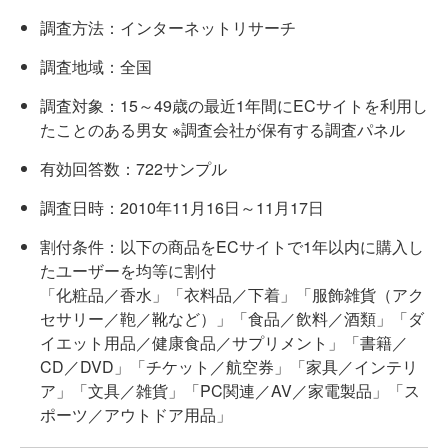
調査方法：インターネットリサーチ
調査地域：全国
調査対象：15～49歳の最近1年間にECサイトを利用し
たことのある男女 ※調査会社が保有する調査パネル
有効回答数：722サンプル
調査日時：2010年11月16日～11月17日
割付条件：以下の商品をECサイトで1年以内に購入し
たユーザーを均等に割付
「化粧品／香水」「衣料品／下着」「服飾雑貨（アク
セサリー／鞄／靴など）」「食品／飲料／酒類」「ダ
イエット用品／健康食品／サプリメント」「書籍／
CD／DVD」「チケット／航空券」「家具／インテリ
ア」「文具／雑貨」「PC関連／AV／家電製品」「ス
ポーツ／アウトドア用品」