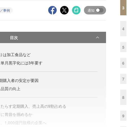
3
／事例
通知
4
目次
5
りは加工食品など
単月黒字化には3年要す
6
7
期購入者の安定が要因
た品質の向上
8
たらす定期購入、売上高の9割占める
何に胃袋を掴めるか
9
、1,000億円規模の企業へ