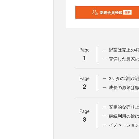
新規会員登録
無料
Page
野菜は売上の4
1
苦労した農家の
Page
2ケタの増収増
2
成長の源泉は
安定的な売り上
Page
継続利用の鍵
3
イノベーション