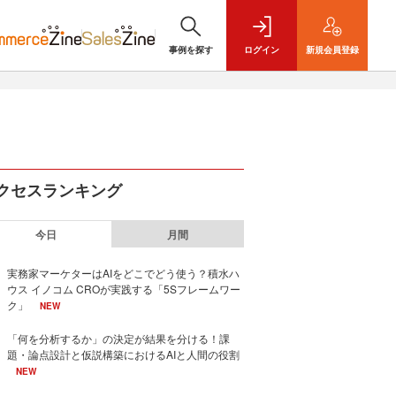
事例を探す
ログイン
新規
会員登録
クセスランキング
今日
月間
実務家マーケターはAIをどこでどう使う？積水ハ
ウス イノコム CROが実践する「5Sフレームワー
ク」
NEW
「何を分析するか」の決定が結果を分ける！課
題・論点設計と仮説構築におけるAIと人間の役割
NEW