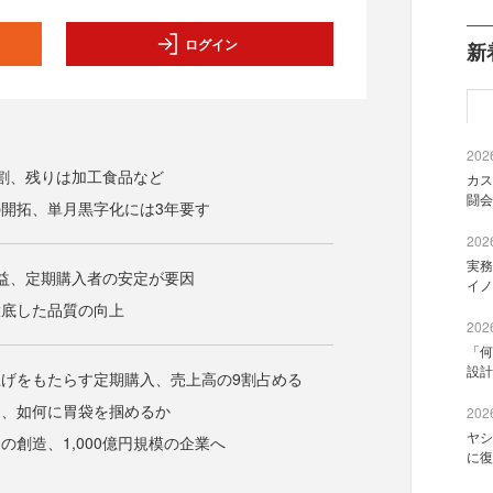
ログイン
新
2026
割、残りは加工食品など
カス
闘会
開拓、単月黒字化には3年要す
2026
実務
益、定期購入者の安定が要因
イノ
徹底した品質の向上
2026
「何
設計
げをもたらす定期購入、売上高の9割占める
は、如何に胃袋を掴めるか
2026
ヤシ
の創造、1,000億円規模の企業へ
に復