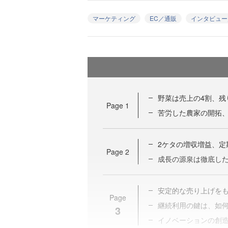
マーケティング
EC／通販
インタビュー
野菜は売上の4割、残
Page
1
苦労した農家の開拓、
2ケタの増収増益、定
Page
2
成長の源泉は徹底し
安定的な売り上げをも
Page
継続利用の鍵は、如
3
イノベーションの創造