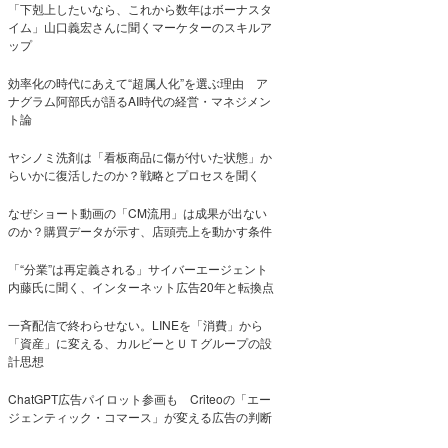
「下剋上したいなら、これから数年はボーナスタ
イム」山口義宏さんに聞くマーケターのスキルア
ップ
効率化の時代にあえて“超属人化”を選ぶ理由 ア
ナグラム阿部氏が語るAI時代の経営・マネジメン
ト論
ヤシノミ洗剤は「看板商品に傷が付いた状態」か
らいかに復活したのか？戦略とプロセスを聞く
なぜショート動画の「CM流用」は成果が出ない
のか？購買データが示す、店頭売上を動かす条件
「“分業”は再定義される」サイバーエージェント
内藤氏に聞く、インターネット広告20年と転換点
一斉配信で終わらせない。LINEを「消費」から
「資産」に変える、カルビーとＵＴグループの設
計思想
ChatGPT広告パイロット参画も Criteoの「エー
ジェンティック・コマース」が変える広告の判断