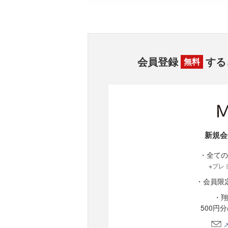
会員登録
する
無料
新規会
・全ての
※プレ
・会員限
・翔
500円