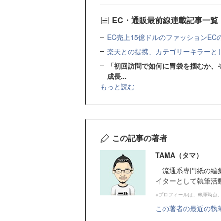
EC・通販最前線連載記事一覧
EC売上15億ドルのファッションE
楽天との提携、カテゴリーキラーと
「初回訪問で如何に胃袋を掴むか、そ
成長...
もっと読む
この記事の著者
TAMA（タマ）
流通系専門紙の編集
イターとして執筆活
※プロフィールは、執筆時点
この著者の最近の執