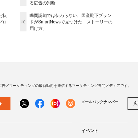
る広告の判断
た状
瞬間認知では伝わらない。国産靴下ブラン
プロ
10
ドがSmartNewsで見つけた「ストーリーの
届け方」
広告／マーケティングの最新動向を発信するマーケティング専門メディアです。
メールバックナンバー
広
録
イベント