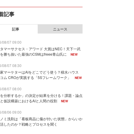
着記事
記事
ニュース
/08/07 09:00
タマーサクセス・アワード 大賞はNEC！天下一武
を勝ち抜いた最強のCSMはfreee青山氏に
NEW
/08/07 08:30
家マーケターはAIをどこでどう使う？積水ハウス
コム CROが実践する「5Sフレームワーク」
NEW
/08/07 08:00
を分析するか」の決定が結果を分ける！課題・論点
と仮説構築におけるAIと人間の役割
NEW
/08/06 09:00
ノミ洗剤は「看板商品に傷が付いた状態」からいか
活したのか？戦略とプロセスを聞く