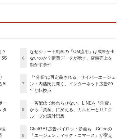
う？
なぜショート動画の「CM流用」は成果が出
5S
6
ないのか？購買データが示す、店頭売上を
動かす条件
け
「“分業”は再定義される」サイバーエージェ
AI
7
ント内藤氏に聞く、インターネット広告20
年と転換点
ボー
一斉配信で終わらせない。LINEを「消費」
ケタ
8
から「資産」に変える、カルビーとＵＴグ
ループの設計思想
ぶ理
ChatGPT広告パイロット参画も Criteoの
経
9
「エージェンティック・コマース」が変え