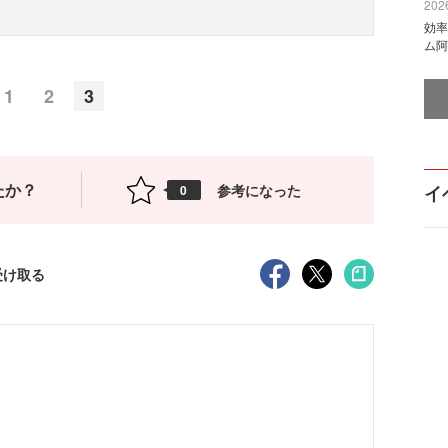
2026
効率
ム阿
1
2
3
たか？
参考になった
イ
0
受け取る