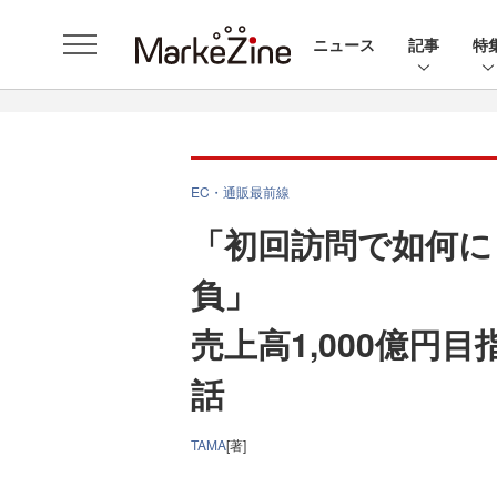
ニュース
記事
特
EC・通販最前線
「初回訪問で如何に
負」
売上高1,000億円
話
TAMA
[著]