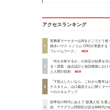
アクセスランキング
実務家マーケターはAIをどこでどう使
1
積水ハウス イノコム CROが実践する「
フレームワーク」
NEW
「何を分析するか」の決定が結果を分
2
る！課題・論点設計と仮説構築における
と人間の役割
NEW
「下剋上したいなら、これから数年は
3
ナスタイム」山口義宏さんに聞くマー
ーのスキルアップ
効率化の時代にあえて“超属人化”を選
4
由 アナグラム阿部氏が語るAI時代の