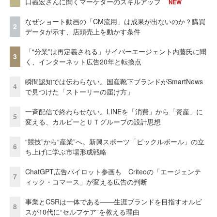
口義宏さんに聞くマーケターのスキルアップ
NEW
なぜショート動画の「CM流用」は成果が出ないのか？購買
2
データが示す、店頭売上を動かす条件
「“分業”は再定義される」サイバーエージェント内藤氏に聞
3
く、インターネット広告20年と転換点
瞬間認知では伝わらない。国産靴下ブランドがSmartNews
4
で見つけた「ストーリーの届け方」
一斉配信で終わらせない。LINEを「消費」から「資産」に
5
変える、カルビーとＵＴグループの設計思想
“競技”から“産業”へ。新興スポーツ「ピックルボール」の立
6
ち上げに学ぶ市場形成戦略
ChatGPT広告パイロット参画も Criteoの「エージェンテ
7
ィック・コマース」が変える広告の判断
事業とCSRは一体である――生涯ブランドを目指すオルビ
8
スが10代に“セルフケア”を教える理由