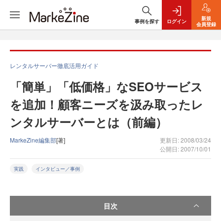
新規
事例を探す
ログイン
会員登録
レンタルサーバー徹底活用ガイド
「簡単」「低価格」なSEOサービス
を追加！顧客ニーズを汲み取ったレ
ンタルサーバーとは（前編）
MarkeZine編集部
[著]
更新日: 2008/03/24
公開日: 2007/10/01
実践
インタビュー／事例
目次