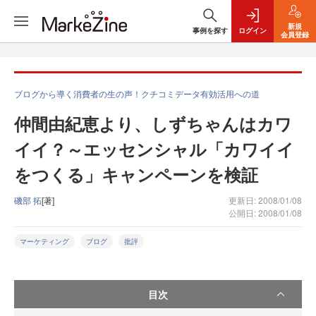
新規
事例を探す
ログイン
会員登録
ブログから導く消費者の生の声！クチコミデータ有効活用への道
仲間由紀恵より、しずちゃんはカワ
イイ？～エッセンシャル「カワイイ
をつくる」キャンペーンを検証
磯部 拓
[著]
更新日: 2008/01/08
公開日: 2008/01/08
マーケティング
ブログ
批評
目次