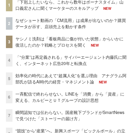
「下剋上したいなら、これから数年はボーナスタイム」山
1
口義宏さんに聞くマーケターのスキルアップ
NEW
なぜショート動画の「CM流用」は成果が出ないのか？購買
2
データが示す、店頭売上を動かす条件
ヤシノミ洗剤は「看板商品に傷が付いた状態」からいかに
3
復活したのか？戦略とプロセスを聞く
NEW
「“分業”は再定義される」サイバーエージェント内藤氏に聞
4
く、インターネット広告20年と転換点
効率化の時代にあえて“超属人化”を選ぶ理由 アナグラム阿
5
部氏が語るAI時代の経営・マネジメント論
NEW
一斉配信で終わらせない。LINEを「消費」から「資産」に
6
変える、カルビーとＵＴグループの設計思想
瞬間認知では伝わらない。国産靴下ブランドがSmartNews
7
で見つけた「ストーリーの届け方」
“競技”から“産業”へ。新興スポーツ「ピックルボール」の立