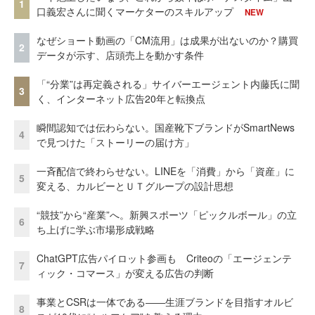
1
口義宏さんに聞くマーケターのスキルアップ
NEW
なぜショート動画の「CM流用」は成果が出ないのか？購買
2
データが示す、店頭売上を動かす条件
「“分業”は再定義される」サイバーエージェント内藤氏に聞
3
く、インターネット広告20年と転換点
瞬間認知では伝わらない。国産靴下ブランドがSmartNews
4
で見つけた「ストーリーの届け方」
一斉配信で終わらせない。LINEを「消費」から「資産」に
5
変える、カルビーとＵＴグループの設計思想
“競技”から“産業”へ。新興スポーツ「ピックルボール」の立
6
ち上げに学ぶ市場形成戦略
ChatGPT広告パイロット参画も Criteoの「エージェンテ
7
ィック・コマース」が変える広告の判断
事業とCSRは一体である――生涯ブランドを目指すオルビ
8