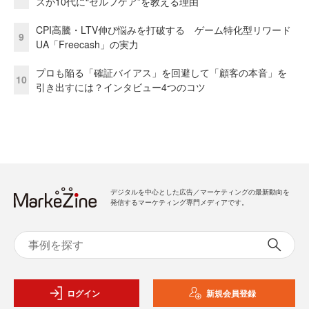
スが10代に“セルフケア”を教える理由
CPI高騰・LTV伸び悩みを打破する ゲーム特化型リワード
9
UA「Freecash」の実力
プロも陥る「確証バイアス」を回避して「顧客の本音」を
10
引き出すには？インタビュー4つのコツ
デジタルを中心とした広告／マーケティングの最新動向を
発信するマーケティング専門メディアです。
ログイン
新規会員登録