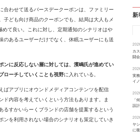
に合わせて送るバースデークーポンは、ファミリー
新
。子ども向け商品のクーポンでも、結局は大人もメ
が極めて良い。これに対し、定期通知のシナリオはや
味のあるユーザーだけでなく、休眠ユーザーにも送
2026
カス
闘会
ポンに反応しない層に対しては、濱嶋氏が進めてい
2026
プローチしていくことも視野
に入れている。
実務
イノ
えばアプリにオウンドメディアコンテンツを配信
2026
ンド内容を考えていくという方法もあります。ま
「何
設計
あるすかいらーくブランドの店舗を提案するという
2026
ポンを利用されない場合のシナリオも策定していき
ヤシ
に復