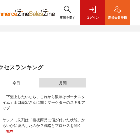
事例を探す
ログイン
新規
会員登録
クセスランキング
今日
月間
「下剋上したいなら、これから数年はボーナスタ
イム」山口義宏さんに聞くマーケターのスキルア
ップ
ヤシノミ洗剤は「看板商品に傷が付いた状態」か
らいかに復活したのか？戦略とプロセスを聞く
NEW