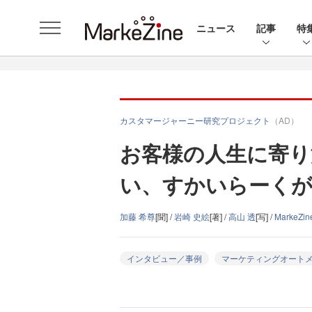
ニュース
記事
特
カスタマージャーニー研究プロジェクト
（AD）
お客様の人生に寄り
い、すかいらーくが
加藤 希尊
[聞] /
岩崎 史絵
[著] /
高山 透
[写] /
MarkeZ
インタビュー／事例
マーケティングオート