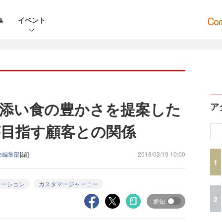
集
イベント
添い食の豊かさを提案した
ア
目指す顧客との関係
ine編集部
[編]
2018/03/19 10:00
1
メーション
カスタマージャーニー
2
通知