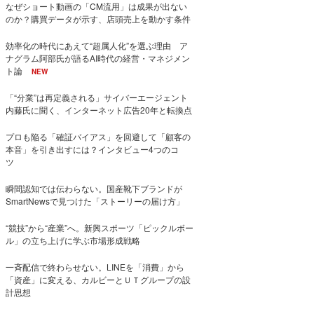
なぜショート動画の「CM流用」は成果が出ない
のか？購買データが示す、店頭売上を動かす条件
効率化の時代にあえて“超属人化”を選ぶ理由 ア
ナグラム阿部氏が語るAI時代の経営・マネジメン
ト論
NEW
「“分業”は再定義される」サイバーエージェント
内藤氏に聞く、インターネット広告20年と転換点
プロも陥る「確証バイアス」を回避して「顧客の
本音」を引き出すには？インタビュー4つのコ
ツ
瞬間認知では伝わらない。国産靴下ブランドが
SmartNewsで見つけた「ストーリーの届け方」
“競技”から“産業”へ。新興スポーツ「ピックルボー
ル」の立ち上げに学ぶ市場形成戦略
一斉配信で終わらせない。LINEを「消費」から
「資産」に変える、カルビーとＵＴグループの設
計思想