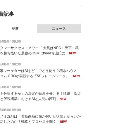
着記事
記事
ニュース
/08/07 09:00
タマーサクセス・アワード 大賞はNEC！天下一武
を勝ち抜いた最強のCSMはfreee青山氏に
NEW
/08/07 08:30
家マーケターはAIをどこでどう使う？積水ハウス
コム CROが実践する「5Sフレームワーク」
NEW
/08/07 08:00
を分析するか」の決定が結果を分ける！課題・論点
と仮説構築におけるAIと人間の役割
NEW
/08/06 09:00
ノミ洗剤は「看板商品に傷が付いた状態」からいか
活したのか？戦略とプロセスを聞く
NEW