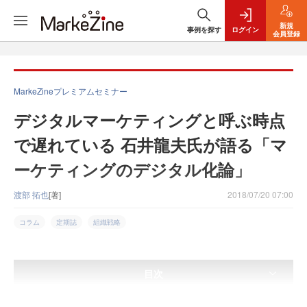
新規
事例を探す
ログイン
会員登録
MarkeZineプレミアムセミナー
デジタルマーケティングと呼ぶ時点
で遅れている 石井龍夫氏が語る「マ
ーケティングのデジタル化論」
渡部 拓也
[著]
2018/07/20 07:00
コラム
定期誌
組織戦略
目次