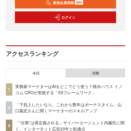
新規会員登録
無料
ログイン
アクセスランキング
今日
月間
実務家マーケターはAIをどこでどう使う？積水ハウス イノ
1
コム CROが実践する「5Sフレームワーク」
「下剋上したいなら、これから数年はボーナスタイム」山
2
口義宏さんに聞くマーケターのスキルアップ
「“分業”は再定義される」サイバーエージェント内藤氏に聞
3
く、インターネット広告20年と転換点