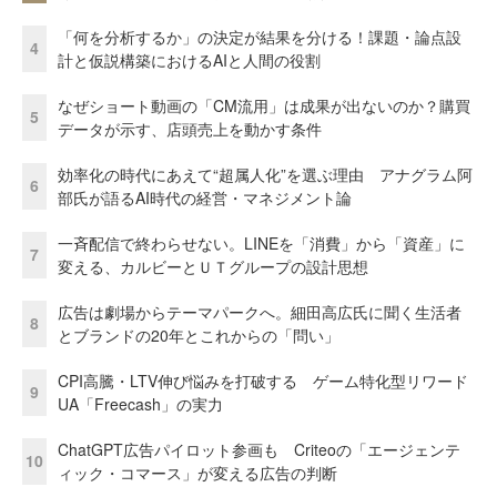
「何を分析するか」の決定が結果を分ける！課題・論点設
4
計と仮説構築におけるAIと人間の役割
なぜショート動画の「CM流用」は成果が出ないのか？購買
5
データが示す、店頭売上を動かす条件
効率化の時代にあえて“超属人化”を選ぶ理由 アナグラム阿
6
部氏が語るAI時代の経営・マネジメント論
一斉配信で終わらせない。LINEを「消費」から「資産」に
7
変える、カルビーとＵＴグループの設計思想
広告は劇場からテーマパークへ。細田高広氏に聞く生活者
8
とブランドの20年とこれからの「問い」
CPI高騰・LTV伸び悩みを打破する ゲーム特化型リワード
9
UA「Freecash」の実力
ChatGPT広告パイロット参画も Criteoの「エージェンテ
10
ィック・コマース」が変える広告の判断