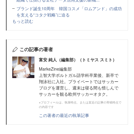
ブランド誕生10周年 韓国コスメ「ロムアンド」の成功
を支える“コタク戦略”に迫る
もっと読む
この記事の著者
富安 純人（編集部）（トミヤス スミト）
MarkeZine編集部
上智大学ポルトガル語学科卒業後、新卒で
翔泳社に入社。プライベートではサッカー
ブログを運営し、週末は寝る間も惜しんで
サッカーを観る欧州サッカーオタク。
※プロフィールは、執筆時点、または直近の記事の寄稿時点で
の内容です
この著者の最近の執筆記事