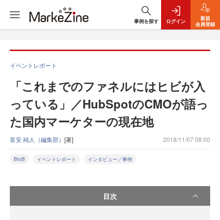
新規
事例を探す
ログイン
会員登録
イベントレポート
「これまでのファネルにはヒビが入
っている」／HubSpotのCMOが語っ
た国内マーケターの現在地
富安 純人（編集部）
[著]
2018/11/07 08:00
BtoB
イベントレポート
インタビュー／事例
目次