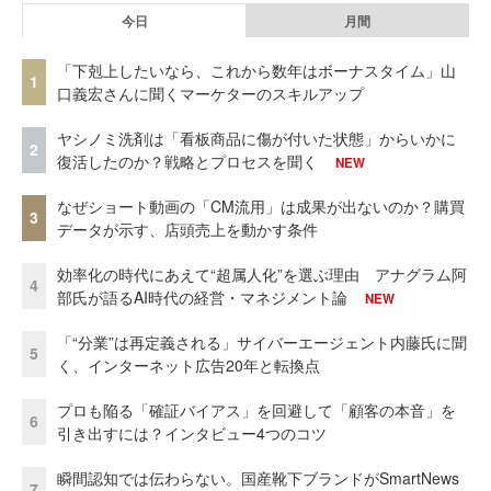
今日
月間
「下剋上したいなら、これから数年はボーナスタイム」山
1
口義宏さんに聞くマーケターのスキルアップ
ヤシノミ洗剤は「看板商品に傷が付いた状態」からいかに
2
復活したのか？戦略とプロセスを聞く
NEW
なぜショート動画の「CM流用」は成果が出ないのか？購買
3
データが示す、店頭売上を動かす条件
効率化の時代にあえて“超属人化”を選ぶ理由 アナグラム阿
4
部氏が語るAI時代の経営・マネジメント論
NEW
「“分業”は再定義される」サイバーエージェント内藤氏に聞
5
く、インターネット広告20年と転換点
プロも陥る「確証バイアス」を回避して「顧客の本音」を
6
引き出すには？インタビュー4つのコツ
瞬間認知では伝わらない。国産靴下ブランドがSmartNews
7