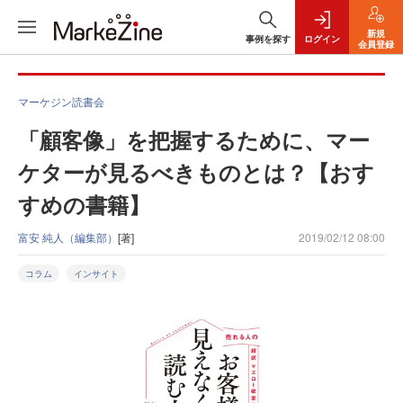
新規
事例を探す
ログイン
会員登録
マーケジン読書会
「顧客像」を把握するために、マー
ケターが見るべきものとは？【おす
すめの書籍】
富安 純人（編集部）
[著]
2019/02/12 08:00
コラム
インサイト