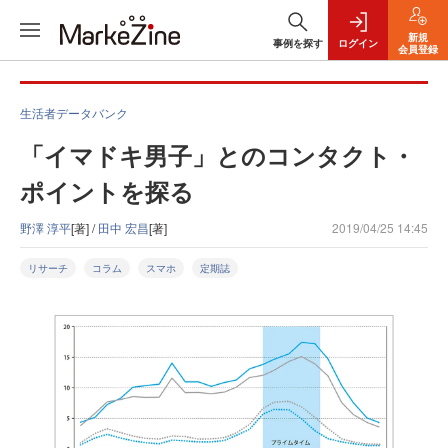
新規
事例を探す
ログイン
会員登録
生活者データバンク
「イマドキ男子」とのコンタクト・
ポイントを探る
野澤 淳平
[著] /
田中 宏昌
[著]
2019/04/25 14:45
リサーチ
コラム
スマホ
定期誌