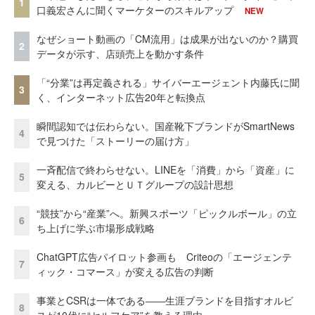
1
口義宏さんに聞くマーケターのスキルアップ
NEW
なぜショート動画の「CM流用」は成果が出ないのか？購買
2
データが示す、店頭売上を動かす条件
「“分業”は再定義される」サイバーエージェント内藤氏に聞
3
く、インターネット広告20年と転換点
瞬間認知では伝わらない。国産靴下ブランドがSmartNews
4
で見つけた「ストーリーの届け方」
一斉配信で終わらせない。LINEを「消費」から「資産」に
5
変える、カルビーとＵＴグループの設計思想
“競技”から“産業”へ。新興スポーツ「ピックルボール」の立
6
ち上げに学ぶ市場形成戦略
ChatGPT広告パイロット参画も Criteoの「エージェンテ
7
ィック・コマース」が変える広告の判断
事業とCSRは一体である――生涯ブランドを目指すオルビ
8
スが10代に“セルフケア”を教える理由