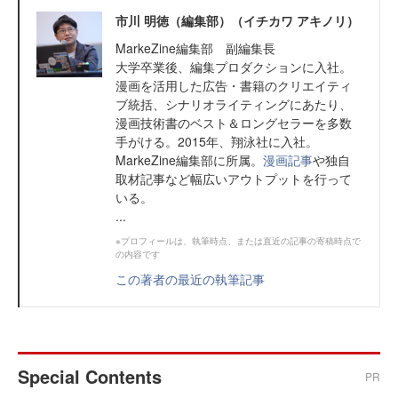
市川 明徳（編集部）（イチカワ アキノリ）
MarkeZine編集部 副編集長
大学卒業後、編集プロダクションに入社。
漫画を活用した広告・書籍のクリエイティ
ブ統括、シナリオライティングにあたり、
漫画技術書のベスト＆ロングセラーを多数
手がける。2015年、翔泳社に入社。
MarkeZine編集部に所属。
漫画記事
や独自
取材記事など幅広いアウトプットを行って
いる。
...
※プロフィールは、執筆時点、または直近の記事の寄稿時点で
の内容です
この著者の最近の執筆記事
Special Contents
PR