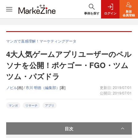
新規
事例を探す
ログイン
会員登録
マンガで直感理解！マーケティングデータ
4大人気ゲームアプリユーザーのペル
ソナを公開！ポケゴー・FGO・ツム
ツム・パズドラ
ノビル
[画] /
市川 明徳（編集部）
[著]
更新日: 2019/07/01
公開日: 2019/07/01
マンガ
リサーチ
アプリ
目次