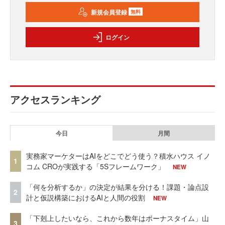
新規会員登録
無料
ログイン
アクセスランキング
今日
月間
実務家マーケターはAIをどこでどう使う？積水ハウス イノ
1
コム CROが実践する「5Sフレームワーク」
NEW
「何を分析するか」の決定が結果を分ける！課題・論点設
2
計と仮説構築におけるAIと人間の役割
NEW
「下剋上したいなら、これから数年はボーナスタイム」山
3