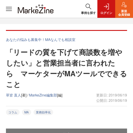
新規
事例を探す
ログイン
会員登録
あなたの悩みも募集中！MAなんでも相談室
「リードの質を下げて商談数を増や
したい」と営業担当者に言われた
ら マーケターがMAツールでできる
こと
草皆 直人
[著] /
MarkeZine編集部
[編]
更新日: 2019/06/19
公開日: 2019/06/19
コラム
MA
業務効率化