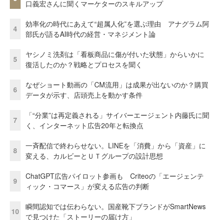
口義宏さんに聞くマーケターのスキルアップ
効率化の時代にあえて“超属人化”を選ぶ理由 アナグラム阿
4
部氏が語るAI時代の経営・マネジメント論
ヤシノミ洗剤は「看板商品に傷が付いた状態」からいかに
5
復活したのか？戦略とプロセスを聞く
なぜショート動画の「CM流用」は成果が出ないのか？購買
6
データが示す、店頭売上を動かす条件
「“分業”は再定義される」サイバーエージェント内藤氏に聞
7
く、インターネット広告20年と転換点
一斉配信で終わらせない。LINEを「消費」から「資産」に
8
変える、カルビーとＵＴグループの設計思想
ChatGPT広告パイロット参画も Criteoの「エージェンテ
9
ィック・コマース」が変える広告の判断
瞬間認知では伝わらない。国産靴下ブランドがSmartNews
10
で見つけた「ストーリーの届け方」