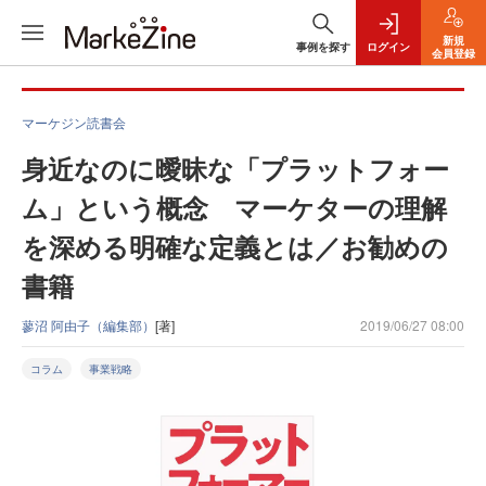
新規
事例を探す
ログイン
会員登録
マーケジン読書会
身近なのに曖昧な「プラットフォー
ム」という概念 マーケターの理解
を深める明確な定義とは／お勧めの
書籍
蓼沼 阿由子（編集部）
[著]
2019/06/27 08:00
コラム
事業戦略