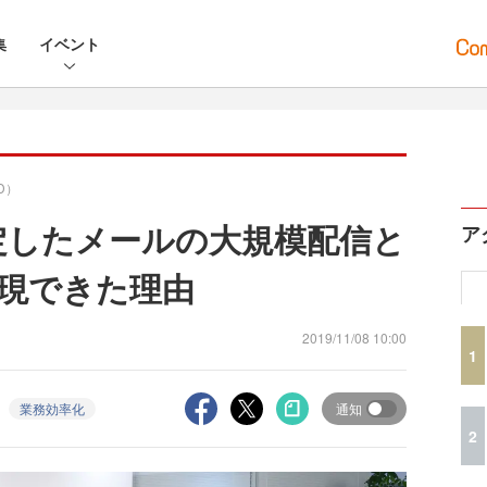
集
イベント
D）
安定したメールの大規模配信と
ア
現できた理由
2019/11/08 10:00
1
業務効率化
通知
2