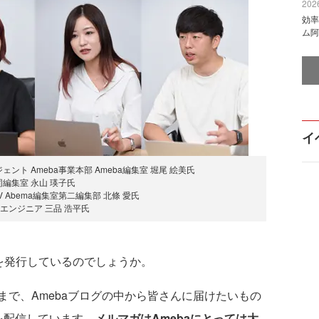
2026
効率
ム阿
イ
ト Ameba事業本部 Ameba編集室 堀尾 絵美氏
同編集室 永山 瑛子氏
V Abema編集室第二編集部 北條 愛氏
 エンジニア 三品 浩平氏
ガを発行しているのでしょうか。
まで、Amebaブログの中から皆さんに届けたいもの
を配信しています。
メルマガはAmebaにとっては大