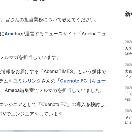
新
ず、皆さんの担当業務について教えてください。
主に
Ameba
が運営するニュースサイト「Amebaニュ
2026
カス
闘会
でメルマガを担当しています。
2026
た情報をお届けする「AbemaTIMES」という媒体で
実務
イノ
テムを
ユミルリンク
さんの
「Cuenote FC（キュー
2026
、Ameba編集室でメルマガを担当していました。
「何
設計
ンジニアとして「Cuenote FC」の導入を検討し、
2026
aTVでエンジニアをしています。
ヤシ
に復