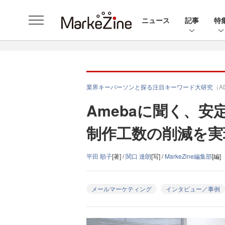
ニュース
記事
特
業界キーパーソンと探る注目キーワード大研究
（A
Amebaに聞く、
制作工数の削減を実
平田 順子
[著] /
関口 達朗
[写] /
MarkeZine編集部
[編]
メールマーケティング
インタビュー／事例