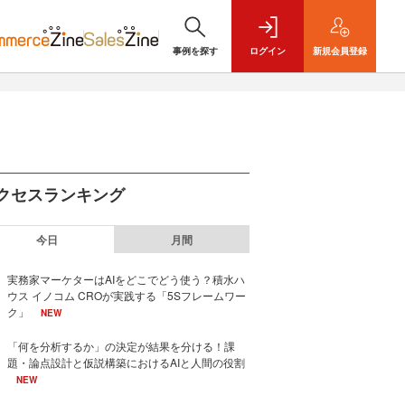
事例を探す
ログイン
新規
会員登録
クセスランキング
今日
月間
実務家マーケターはAIをどこでどう使う？積水ハ
ウス イノコム CROが実践する「5Sフレームワー
ク」
NEW
「何を分析するか」の決定が結果を分ける！課
題・論点設計と仮説構築におけるAIと人間の役割
NEW