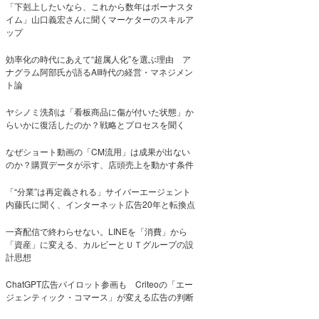
「下剋上したいなら、これから数年はボーナスタ
イム」山口義宏さんに聞くマーケターのスキルア
ップ
効率化の時代にあえて“超属人化”を選ぶ理由 ア
ナグラム阿部氏が語るAI時代の経営・マネジメン
ト論
ヤシノミ洗剤は「看板商品に傷が付いた状態」か
らいかに復活したのか？戦略とプロセスを聞く
なぜショート動画の「CM流用」は成果が出ない
のか？購買データが示す、店頭売上を動かす条件
「“分業”は再定義される」サイバーエージェント
内藤氏に聞く、インターネット広告20年と転換点
一斉配信で終わらせない。LINEを「消費」から
「資産」に変える、カルビーとＵＴグループの設
計思想
ChatGPT広告パイロット参画も Criteoの「エー
ジェンティック・コマース」が変える広告の判断