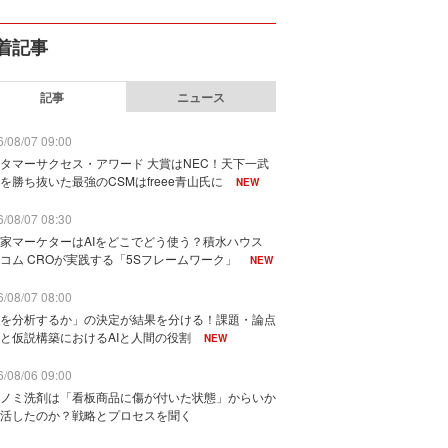
着記事
記事
ニュース
/08/07 09:00
タマーサクセス・アワード 大賞はNEC！天下一武
を勝ち抜いた最強のCSMはfreee青山氏に
NEW
/08/07 08:30
家マーケターはAIをどこでどう使う？積水ハウス
コム CROが実践する「5Sフレームワーク」
NEW
/08/07 08:00
を分析するか」の決定が結果を分ける！課題・論点
と仮説構築におけるAIと人間の役割
NEW
/08/06 09:00
ノミ洗剤は「看板商品に傷が付いた状態」からいか
活したのか？戦略とプロセスを聞く