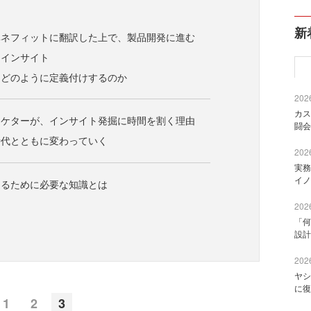
新
ベネフィットに翻訳した上で、製品開発に進む
たインサイト
をどのように定義付けするのか
2026
カス
ーケターが、インサイト発掘に時間を割く理由
闘会
時代とともに変わっていく
2026
実務
イノ
迫るために必要な知識とは
2026
「何
設計
2026
ヤシ
に復
1
2
3