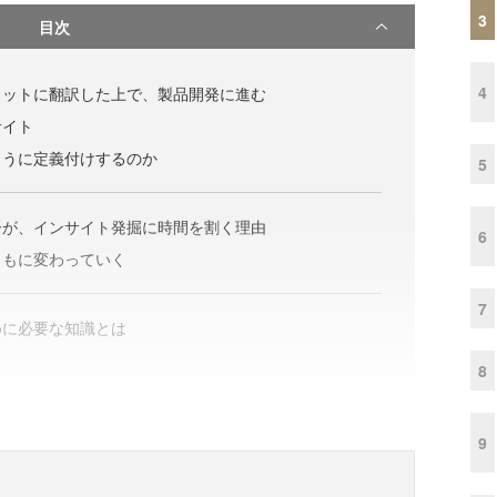
3
目次
4
ィットに翻訳した上で、製品開発に進む
サイト
ように定義付けするのか
5
ーが、インサイト発掘に時間を割く理由
6
ともに変わっていく
7
めに必要な知識とは
8
9