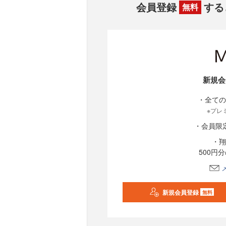
会員登録
する
無料
新規会
・全ての
※プレ
・会員限
・翔
500円
新規会員登録
無料