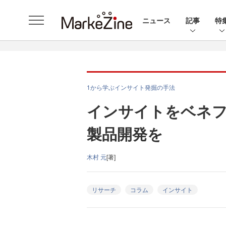
ニュース
記事
特
1から学ぶインサイト発掘の手法
インサイトをベネ
製品開発を
木村 元
[著]
リサーチ
コラム
インサイト