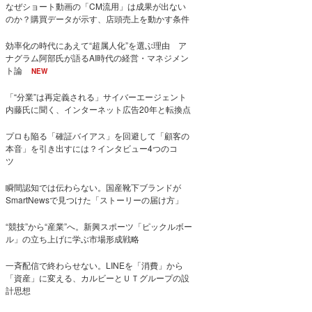
なぜショート動画の「CM流用」は成果が出ない
のか？購買データが示す、店頭売上を動かす条件
効率化の時代にあえて“超属人化”を選ぶ理由 ア
ナグラム阿部氏が語るAI時代の経営・マネジメン
ト論
NEW
「“分業”は再定義される」サイバーエージェント
内藤氏に聞く、インターネット広告20年と転換点
プロも陥る「確証バイアス」を回避して「顧客の
本音」を引き出すには？インタビュー4つのコ
ツ
瞬間認知では伝わらない。国産靴下ブランドが
SmartNewsで見つけた「ストーリーの届け方」
“競技”から“産業”へ。新興スポーツ「ピックルボー
ル」の立ち上げに学ぶ市場形成戦略
一斉配信で終わらせない。LINEを「消費」から
「資産」に変える、カルビーとＵＴグループの設
計思想