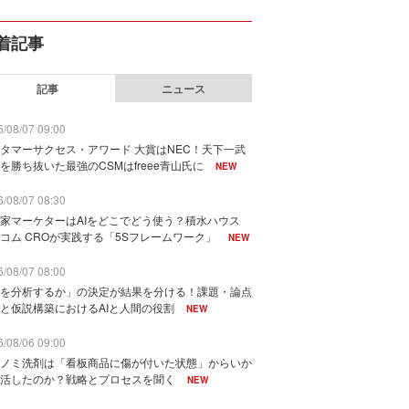
着記事
記事
ニュース
/08/07 09:00
タマーサクセス・アワード 大賞はNEC！天下一武
を勝ち抜いた最強のCSMはfreee青山氏に
NEW
/08/07 08:30
家マーケターはAIをどこでどう使う？積水ハウス
コム CROが実践する「5Sフレームワーク」
NEW
/08/07 08:00
を分析するか」の決定が結果を分ける！課題・論点
と仮説構築におけるAIと人間の役割
NEW
/08/06 09:00
ノミ洗剤は「看板商品に傷が付いた状態」からいか
活したのか？戦略とプロセスを聞く
NEW