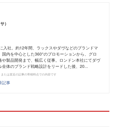
カサ）
年に入社。約12年間、ラックスやダヴなどのブランドマ
国内を中心とした360°のプロモーションから、グロ
略や製品開発まで、幅広く従事。ロンドン本社にてダヴ
全体のブランド戦略設計をリードした後、20...
、または直近の記事の寄稿時点での内容です
筆記事