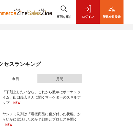
事例を探す
ログイン
新規
会員登録
クセスランキング
今日
月間
「下剋上したいなら、これから数年はボーナスタ
イム」山口義宏さんに聞くマーケターのスキルア
ップ
NEW
ヤシノミ洗剤は「看板商品に傷が付いた状態」か
らいかに復活したのか？戦略とプロセスを聞く
NEW