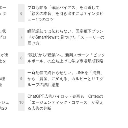
ボー
プロも陥る「確証バイアス」を回避して
ケタ
6
「顧客の本音」を引き出すには？インタビ
ュー4つのコツ
た状
瞬間認知では伝わらない。国産靴下ブラン
プロ
7
ドがSmartNewsで見つけた「ストーリーの
届け方」
果が出
“競技”から“産業”へ。新興スポーツ「ピック
8
上を
ルボール」の立ち上げに学ぶ市場形成戦略
一斉配信で終わらせない。LINEを「消費」
ぶ理
9
から「資産」に変える、カルビーとＵＴグ
経
ループの設計思想
ChatGPT広告パイロット参画も Criteoの
ージェ
10
「エージェンティック・コマース」が変え
20
る広告の判断