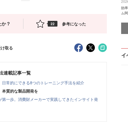
2026
効率
ム阿
たか？
参考になった
22
受け取る
イ
法連載記事一覧
。日常的にできる8つのトレーニング手法を紹介
、本質的な製品開発を
が第一歩。消費財メーカーで実践してきたインサイト発