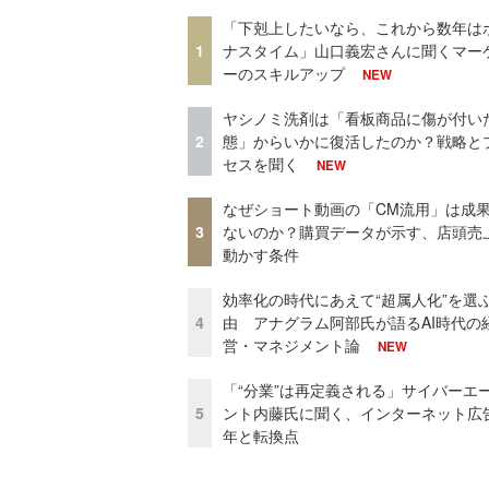
「下剋上したいなら、これから数年は
1
ナスタイム」山口義宏さんに聞くマー
ーのスキルアップ
NEW
ヤシノミ洗剤は「看板商品に傷が付い
2
態」からいかに復活したのか？戦略と
セスを聞く
NEW
なぜショート動画の「CM流用」は成
3
ないのか？購買データが示す、店頭売
動かす条件
効率化の時代にあえて“超属人化”を選
4
由 アナグラム阿部氏が語るAI時代の
営・マネジメント論
NEW
「“分業”は再定義される」サイバーエ
5
ント内藤氏に聞く、インターネット広告
年と転換点