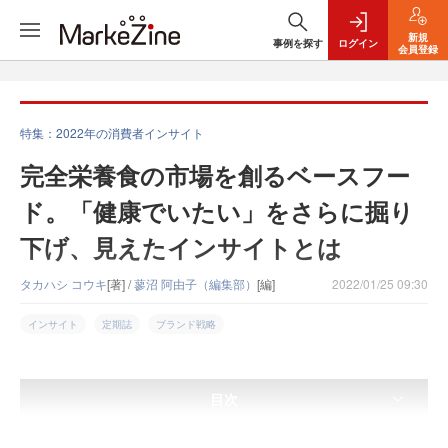
新規
事例を探す
ログイン
会員登録
特集：2022年の消費者インサイト
完全栄養食の市場を創るベースフー
ド。「健康でいたい」をさらに掘り
下げ、見えたインサイトとは
タカハシ コウキ
[著] /
蓼沼 阿由子（編集部）
[編]
2022/01/25 09:30
インサイト
定期誌
ブランド戦略
目次