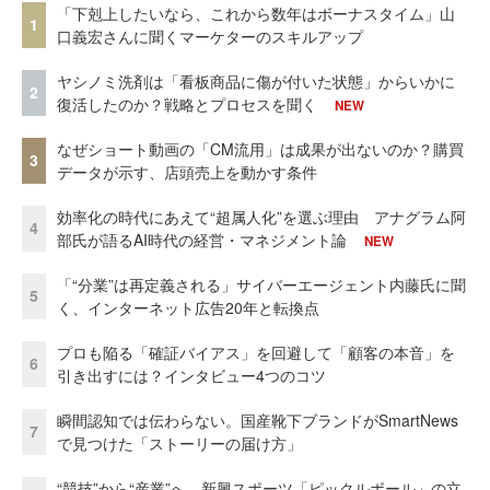
「下剋上したいなら、これから数年はボーナスタイム」山
1
口義宏さんに聞くマーケターのスキルアップ
ヤシノミ洗剤は「看板商品に傷が付いた状態」からいかに
2
復活したのか？戦略とプロセスを聞く
NEW
なぜショート動画の「CM流用」は成果が出ないのか？購買
3
データが示す、店頭売上を動かす条件
効率化の時代にあえて“超属人化”を選ぶ理由 アナグラム阿
4
部氏が語るAI時代の経営・マネジメント論
NEW
「“分業”は再定義される」サイバーエージェント内藤氏に聞
5
く、インターネット広告20年と転換点
プロも陥る「確証バイアス」を回避して「顧客の本音」を
6
引き出すには？インタビュー4つのコツ
瞬間認知では伝わらない。国産靴下ブランドがSmartNews
7
で見つけた「ストーリーの届け方」
“競技”から“産業”へ。新興スポーツ「ピックルボール」の立