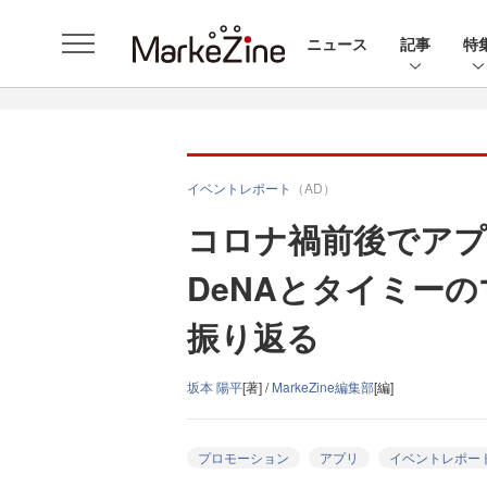
ニュース
記事
特
イベントレポート
（AD）
コロナ禍前後でアプ
DeNAとタイミー
振り返る
坂本 陽平
[著] /
MarkeZine編集部
[編]
プロモーション
アプリ
イベントレポー