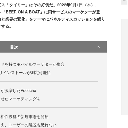
ス「タイミー」はその好例だ。2022年9月1日（木）、
ント「BEER ON A BOAT」に両サービスのマーケターが登
向と業界の変化」をテーマにパネルディスカッションを繰り
介する。
目次
ンドを持つモバイルマーケターが集合
リインストールが測定可能に
激増したPococha
わせたマーケティングを
ら相性抜群の新規市場を開拓
捉え、ユーザーの離脱も恐れない