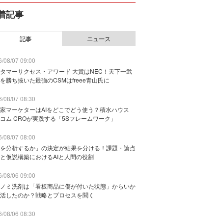
着記事
記事
ニュース
/08/07 09:00
タマーサクセス・アワード 大賞はNEC！天下一武
を勝ち抜いた最強のCSMはfreee青山氏に
/08/07 08:30
家マーケターはAIをどこでどう使う？積水ハウス
コム CROが実践する「5Sフレームワーク」
/08/07 08:00
を分析するか」の決定が結果を分ける！課題・論点
と仮説構築におけるAIと人間の役割
/08/06 09:00
ノミ洗剤は「看板商品に傷が付いた状態」からいか
活したのか？戦略とプロセスを聞く
/08/06 08:30