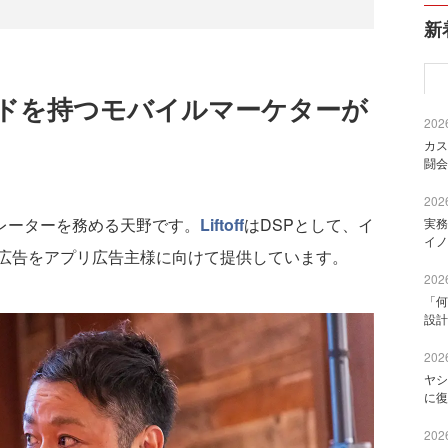
新
ドを持つモバイルマーケターが
2026
カス
闘会
2026
レーターを務める天野です。
Liftoff
はDSPとして、イ
実務
イノ
広告をアプリ広告主様に向けて提供しています。
2026
「何
設計
2026
ヤシ
に復
2026