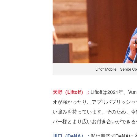
Liftoff Mobile Senio
天野（Liftoff）：
Liftoffは2021年
オが強かったり、アプリパブリッシャー様
い強みを持っています。そのため、今
パー様とより広いお付き合いができる
川口（DeNA）：
私は新卒でDeNAに