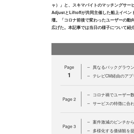
ャ）」と、スキマバイトのマッチングサービ
AdjustとLiftoffが共同主催した船上イベ
壇。「コロナ前後で変わったユーザーの動
広げた。本記事では当日の様子について紹
Page
異なるバックグラウ
1
テレビCM経由のアプ
コロナ禍でユーザー数が
Page
2
サービスの特徴に合
案件激減のピンチか
Page
3
多様化する価値観を