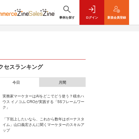
事例を探す
ログイン
新規
会員登録
クセスランキング
今日
月間
実務家マーケターはAIをどこでどう使う？積水ハ
ウス イノコム CROが実践する「5Sフレームワー
ク」
「下剋上したいなら、これから数年はボーナスタ
イム」山口義宏さんに聞くマーケターのスキルア
ップ