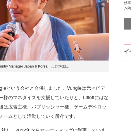
効率
ム阿
イ
r Country Manager Japan & Korea 天野耕太氏
、Vungleという会社と合併しました。Vungleは元々ビデ
のマネタイズを支援していたりと、Liftoffにはな
後は広告主様、パブリッシャー様、ゲームデベロッ
チームとして活動していく所存です。
入社し、2012年からマーケティングに従事していま