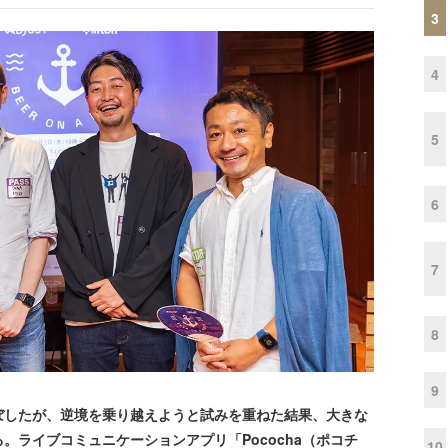
3
4
5
6
7
8
9
したが、逆境を乗り越えようと試みを重ねた結果、大きな
。ライブコミュニケーションアプリ「Pococha（ポコチ
10