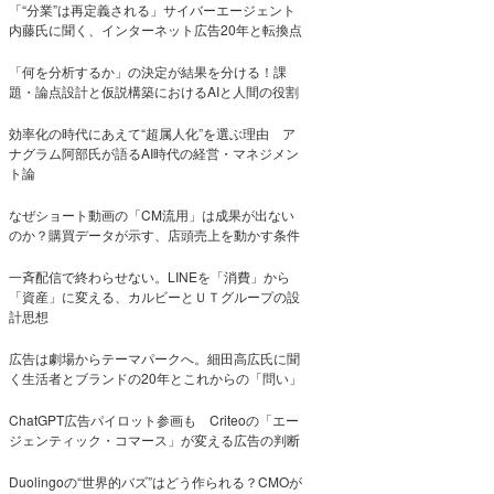
「“分業”は再定義される」サイバーエージェント
内藤氏に聞く、インターネット広告20年と転換点
「何を分析するか」の決定が結果を分ける！課
題・論点設計と仮説構築におけるAIと人間の役割
効率化の時代にあえて“超属人化”を選ぶ理由 ア
ナグラム阿部氏が語るAI時代の経営・マネジメン
ト論
なぜショート動画の「CM流用」は成果が出ない
のか？購買データが示す、店頭売上を動かす条件
一斉配信で終わらせない。LINEを「消費」から
「資産」に変える、カルビーとＵＴグループの設
計思想
広告は劇場からテーマパークへ。細田高広氏に聞
く生活者とブランドの20年とこれからの「問い」
ChatGPT広告パイロット参画も Criteoの「エー
ジェンティック・コマース」が変える広告の判断
Duolingoの“世界的バズ”はどう作られる？CMOが