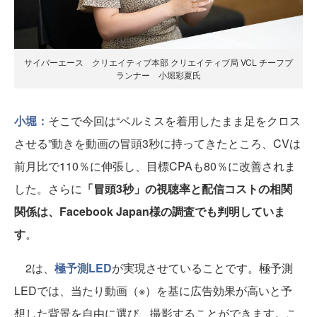
サイバーエース クリエイティブ本部 クリエイティブ局 VCL チーフプ
ランナー 小堀彩夏氏
小堀：
そこで今回は“ベルミスを着用したまま足をクロス
させる”動きを動画の冒頭3秒に持ってきたところ、CVは
前月比で110％に伸張し、目標CPAも80％に改善されま
した。さらに
「冒頭3秒」の視聴率と配信コストの相関
関係は、Facebook Japan様の調査でも判明していま
す
。
2は、
極予測LED
が実現させていることです。極予測
LEDでは、当たり動画（※）を基に広告効果が高いと予
想した背景を自由に選び、撮影することができます。こ