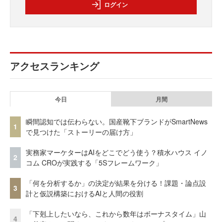
ログイン
アクセスランキング
今日
月間
瞬間認知では伝わらない。国産靴下ブランドがSmartNews
1
で見つけた「ストーリーの届け方」
実務家マーケターはAIをどこでどう使う？積水ハウス イノ
2
コム CROが実践する「5Sフレームワーク」
「何を分析するか」の決定が結果を分ける！課題・論点設
3
計と仮説構築におけるAIと人間の役割
「下剋上したいなら、これから数年はボーナスタイム」山
4