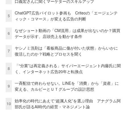
口義宏さんに聞くマーケターのスキルアップ
ChatGPT広告パイロット参画も Criteoの「エージェンテ
5
ィック・コマース」が変える広告の判断
なぜショート動画の「CM流用」は成果が出ないのか？購買
6
データが示す、店頭売上を動かす条件
ヤシノミ洗剤は「看板商品に傷が付いた状態」からいかに
7
復活したのか？戦略とプロセスを聞く
「“分業”は再定義される」サイバーエージェント内藤氏に聞
8
く、インターネット広告20年と転換点
一斉配信で終わらせない。LINEを「消費」から「資産」に
9
変える、カルビーとＵＴグループの設計思想
効率化の時代にあえて“超属人化”を選ぶ理由 アナグラム阿
10
部氏が語るAI時代の経営・マネジメント論