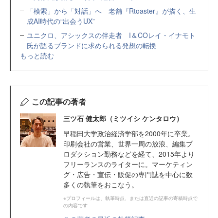
「検索」から「対話」へ 老舗『Rtoaster』が描く、生
成AI時代の“出会うUX”
ユニクロ、アシックスの伴走者 I＆COレイ・イナモト
氏が語るブランドに求められる発想の転換
もっと読む
この記事の著者
三ツ石 健太郎（ミツイシ ケンタロウ）
早稲田大学政治経済学部を2000年に卒業。
印刷会社の営業、世界一周の放浪、編集プ
ロダクション勤務などを経て、2015年より
フリーランスのライターに。マーケティン
グ・広告・宣伝・販促の専門誌を中心に数
多くの執筆をおこなう。
※プロフィールは、執筆時点、または直近の記事の寄稿時点で
の内容です