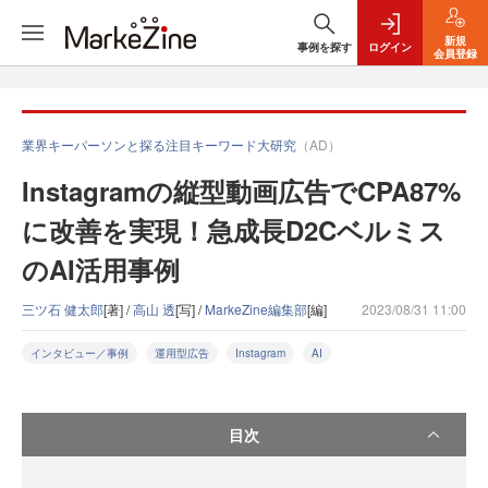
新規
事例を探す
ログイン
会員登録
業界キーパーソンと探る注目キーワード大研究
（AD）
Instagramの縦型動画広告でCPA87%
に改善を実現！急成長D2Cベルミス
のAI活用事例
三ツ石 健太郎
[著] /
高山 透
[写] /
MarkeZine編集部
[編]
2023/08/31 11:00
インタビュー／事例
運用型広告
Instagram
AI
目次