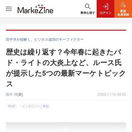
新規
事例を探す
ログイン
会員登録
田中洋が紐解く、ビジネス成功のキーファクター
歴史は繰り返す？今年春に起きたバ
ド・ライトの大炎上など、ルース氏
が提示した5つの最新マーケトピック
ス
田中 洋
[著]
2023/11/10 09:30
BtoB
インタビュー／事例
目次