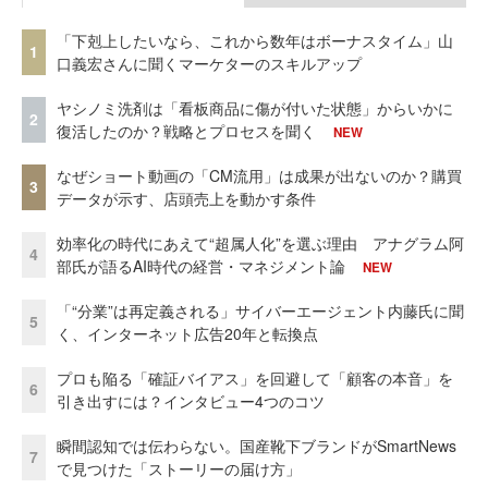
「下剋上したいなら、これから数年はボーナスタイム」山
1
口義宏さんに聞くマーケターのスキルアップ
ヤシノミ洗剤は「看板商品に傷が付いた状態」からいかに
2
復活したのか？戦略とプロセスを聞く
NEW
なぜショート動画の「CM流用」は成果が出ないのか？購買
3
データが示す、店頭売上を動かす条件
効率化の時代にあえて“超属人化”を選ぶ理由 アナグラム阿
4
部氏が語るAI時代の経営・マネジメント論
NEW
「“分業”は再定義される」サイバーエージェント内藤氏に聞
5
く、インターネット広告20年と転換点
プロも陥る「確証バイアス」を回避して「顧客の本音」を
6
引き出すには？インタビュー4つのコツ
瞬間認知では伝わらない。国産靴下ブランドがSmartNews
7
で見つけた「ストーリーの届け方」