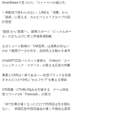
SmartNewsで見つけた「ストーリーの届け方」
一斉配信で終わらせない。LINEを「消費」から
「資産」に変える、カルビーとＵＴグループの設
計思想
“競技”から“産業”へ。新興スポーツ「ピックルボー
ル」の立ち上げに学ぶ市場形成戦略
なぜショート動画の「CM流用」は成果が出ない
のか？購買データが示す、店頭売上を動かす条件
ChatGPT広告パイロット参画も Criteoの「エー
ジェンティック・コマース」が変える広告の判断
事業とCSRは一体である――生涯ブランドを目指
すオルビスが10代に“セルフケア”を教える理由
CPI高騰・LTV伸び悩みを打破する ゲーム特化
型リワードUA「Freecash」の実力
「AIで仕事が速くなっただけで代理店は生き残れ
ない」 米国広告代理店協会が暴く不都合な真実