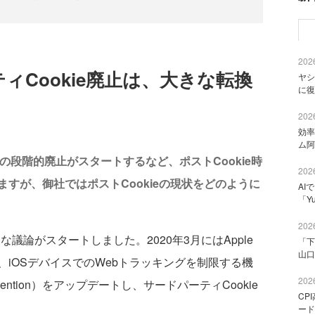
2026
ティCookie廃止は、大きな転換
ヤシ
に復
2026
効率
ム阿
ieの段階的廃止がスタートするなど、ポストCookie時
2026
すが、御社ではポストCookieの現状をどのように
AI
「Y
2026
な議論がスタートしました。2020年3月にはApple
「下
山口
iOSデバイスでのWebトラッキングを制限する機
2026
ng Prevention）をアップデートし、サードパーティCookie
CP
ード