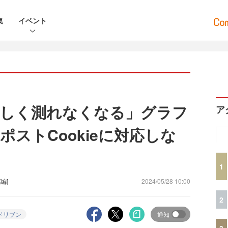
集
イベント
正しく測れなくなる」グラフ
ア
ストCookieに対応しな
1
[編]
2024/05/28 10:00
2
ドリブン
通知
3