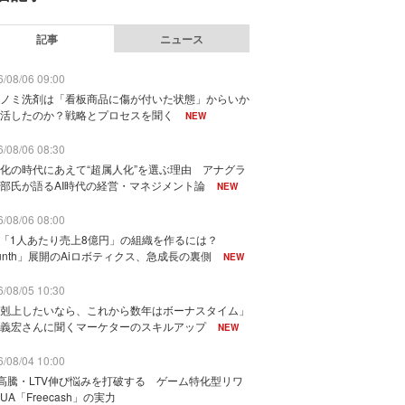
記事
ニュース
/08/06 09:00
ノミ洗剤は「看板商品に傷が付いた状態」からいか
活したのか？戦略とプロセスを聞く
NEW
/08/06 08:30
化の時代にあえて“超属人化”を選ぶ理由 アナグラ
部氏が語るAI時代の経営・マネジメント論
NEW
/08/06 08:00
で「1人あたり売上8億円」の組織を作るには？
unth」展開のAiロボティクス、急成長の裏側
NEW
/08/05 10:30
剋上したいなら、これから数年はボーナスタイム」
義宏さんに聞くマーケターのスキルアップ
NEW
/08/04 10:00
I高騰・LTV伸び悩みを打破する ゲーム特化型リワ
UA「Freecash」の実力