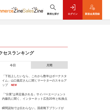
事例を探す
ログイン
新規
会員登録
クセスランキング
今日
月間
「下剋上したいなら、これから数年はボーナスタ
イム」山口義宏さんに聞くマーケターのスキルア
ップ
NEW
「“分業”は再定義される」サイバーエージェント
内藤氏に聞く、インターネット広告20年と転換点
瞬間認知では伝わらない。国産靴下ブランドが