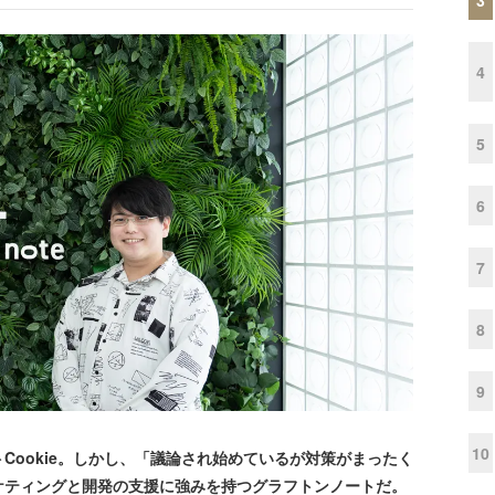
4
5
6
7
8
9
10
ookie。しかし、「議論され始めているが対策がまったく
ケティングと開発の支援に強みを持つグラフトンノートだ。