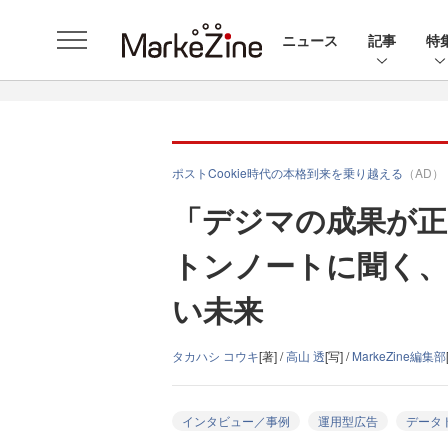
ニュース
記事
特
ポストCookie時代の本格到来を乗り越える
（AD）
「デジマの成果が
トンノートに聞く、ポ
い未来
タカハシ コウキ
[著] /
高山 透
[写] /
MarkeZine編集部
インタビュー／事例
運用型広告
データ