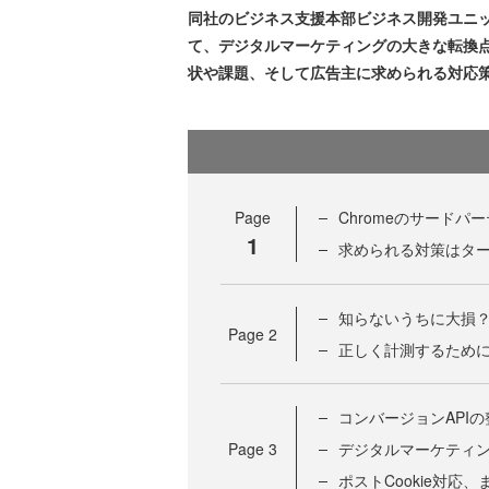
同社のビジネス支援本部ビジネス開発ユニ
て、デジタルマーケティングの大きな転換点
状や課題、そして広告主に求められる対応
Page
Chromeのサードパ
1
求められる対策はタ
知らないうちに大損？
Page
2
正しく計測するために
コンバージョンAPI
Page
3
デジタルマーケティ
ポストCookie対応